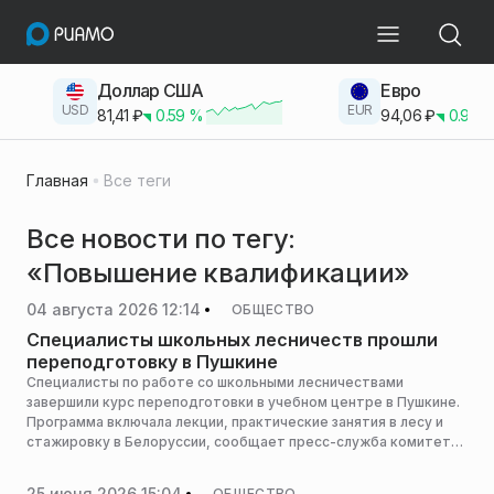
Доллар США
Евро
USD
EUR
81,41
₽
0.59
%
94,06
₽
0.93
Главная
Все теги
Все новости по тегу:
«Повышение квалификации»
04 августа 2026 12:14
ОБЩЕСТВО
Специалисты школьных лесничеств прошли
переподготовку в Пушкине
Специалисты по работе со школьными лесничествами
завершили курс переподготовки в учебном центре в Пушкине.
Программа включала лекции, практические занятия в лесу и
стажировку в Белоруссии, сообщает пресс-служба комитета
лесного хозяйства Московской области.
25 июня 2026 15:04
ОБЩЕСТВО