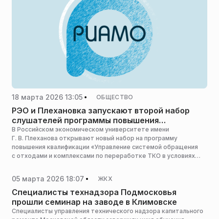
18 марта 2026 13:05
ОБЩЕСТВО
РЭО и Плехановка запускают второй набор
слушателей программы повышения
квалификации
В Российском экономическом университете имени
Г. В. Плеханова открывают новый набор на программу
повышения квалификации «Управление системой обращения
с отходами и комплексами по переработке ТКО в условиях
экономики замкнутого цикла», сообщает пресс-служба
Российского экологического оператора.
05 марта 2026 18:07
ЖКХ
Специалисты технадзора Подмосковья
прошли семинар на заводе в Климовске
Специалисты управления технического надзора капитального