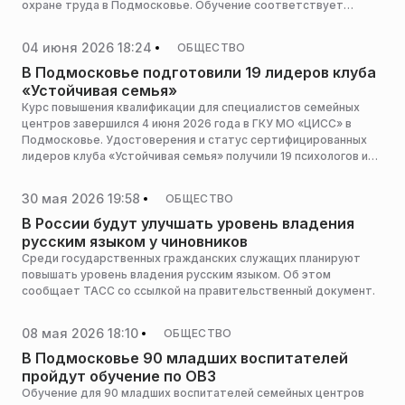
охране труда в Подмосковье. Обучение соответствует
требованиям законодательства РФ и предназначено для
работников разных уровней, сообщает пресс-служба
04 июня 2026 18:24
ОБЩЕСТВО
министерства жилищно-коммунального хозяйства Московской
области.
В Подмосковье подготовили 19 лидеров клуба
«Устойчивая семья»
Курс повышения квалификации для специалистов семейных
центров завершился 4 июня 2026 года в ГКУ МО «ЦИСС» в
Подмосковье. Удостоверения и статус сертифицированных
лидеров клуба «Устойчивая семья» получили 19 психологов и
педагогов-психологов, сообщает пресс-служба министерства
социального развития Московской области.
30 мая 2026 19:58
ОБЩЕСТВО
В России будут улучшать уровень владения
русским языком у чиновников
Среди государственных гражданских служащих планируют
повышать уровень владения русским языком. Об этом
сообщает ТАСС со ссылкой на правительственный документ.
08 мая 2026 18:10
ОБЩЕСТВО
В Подмосковье 90 младших воспитателей
пройдут обучение по ОВЗ
Обучение для 90 младших воспитателей семейных центров