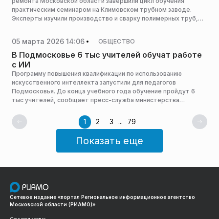
ремонта Московской области завершили цикл обучения
практическим семинаром на Климовском трубном заводе.
Эксперты изучили производство и сварку полимерных труб,
сообщает пресс-служба министерства жилищно-
коммунального хозяйства Московской области.
05 марта 2026 14:06
ОБЩЕСТВО
В Подмосковье 6 тыс учителей обучат работе
с ИИ
Программу повышения квалификации по использованию
искусственного интеллекта запустили для педагогов
Подмосковья. До конца учебного года обучение пройдут 6
тыс учителей, сообщает пресс-служба министерства
образования Московской области.
1
2
3
...
79
Показать еще
Сетевое издание «портал Региональное информационное агентство
Московской области (РИАМО)»
Соучредители: