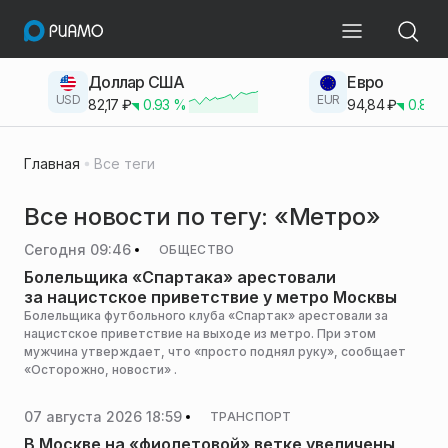
Доллар США
Евро
USD
EUR
82,17
₽
0.93
%
94,84
₽
0.83
Главная
Все теги
Все новости по тегу: «Метро»
Сегодня 09:46
ОБЩЕСТВО
Болельщика «Спартака» арестовали
за нацистское приветствие у метро Москвы
Болельщика футбольного клуба «Спартак» арестовали за
нацистское приветствие на выходе из метро. При этом
мужчина утверждает, что «просто поднял руку», сообщает
«Осторожно, новости» .
07 августа 2026 18:59
ТРАНСПОРТ
В Москве на «фиолетовой» ветке увеличены