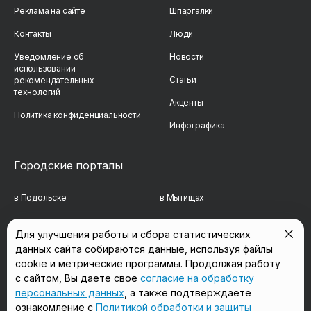
Реклама на сайте
Шпаргалки
Контакты
Люди
Уведомление об
Новости
использовании
Статьи
рекомендательных
технологий
Акценты
Политика конфиденциальности
Инфографика
Городские порталы
в Подольске
в Мытищах
в Реутове
в Балашихе
Для улучшения работы и сбора статистических
данных сайта собираются данные, используя файлы
в Сергиевом Посаде
в Люберцах
cookie и метрические программы. Продолжая работу
в Красногорске
в Королёве
с сайтом, Вы даете свое
согласие на обработку
персональных данных
, а также подтверждаете
в Домодедово
в Щёлково
ознакомление с
Политикой обработки и защиты