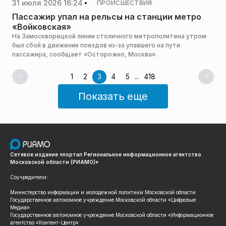
31 июля 2026 16:24
ПРОИСШЕСТВИЯ
Пассажир упал на рельсы на станции метро
«Войковская»
На Замоскворецкой линии столичного метрополитена утром
был сбой в движении поездов из-за упавшего на пути
пассажира, сообщает «Осторожно, Москва».
1
2
3
4
5
...
418
Показать еще
Сетевое издание «портал Региональное информационное агентство
Московской области (РИАМО)»
Соучредители:
Министерство информации и молодежной политики Московской области
Государственное автономное учреждение Московской области «Цифровые
Медиа»
Государственное автономное учреждение Московской области «Информационное
агентство «Контент-Центр»