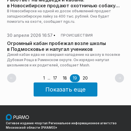
в Новосибирске продают охотничью собаку
за 400 тыс
В Новосибирске на одной из досок объявлений продают
западносибирскую лайку за 400 тыс. рублей. Она будет
помогать на охоте, сообщает ngs.ru.
30 апреля 2026 16:57
ПРОИСШЕСТВИЯ
Огромный кабан пробежал возле школы
в Подмосковье и напугал учеников
Дикий кабан едва не совершил нападение на школу в поселке
Дубовая Роща в Раменском округе. Он изрядно напугал
школьников и их родителей, сообщает Mash.
1
...
17
18
19
20
Показать еще
Сетевое издание «портал Региональное информационное агентство
Московской области (РИАМО)»