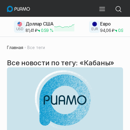
Доллар США
Евро
USD
EUR
81,41
₽
0.59
%
94,06
₽
0.93
Главная
Все теги
Все новости по тегу: «Кабаны»