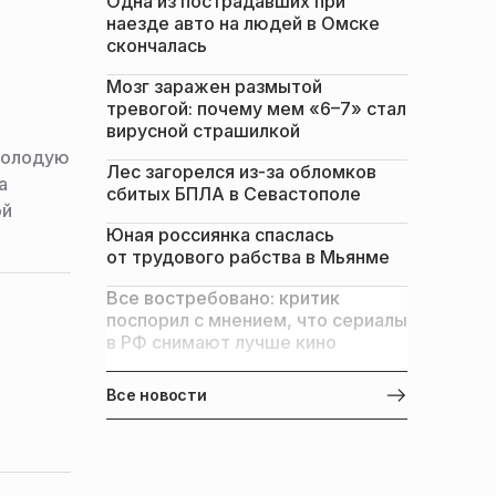
Одна из пострадавших при
наезде авто на людей в Омске
скончалась
Мозг заражен размытой
тревогой: почему мем «6–7» стал
вирусной страшилкой
«Молодую
Лес загорелся из-за обломков
а
сбитых БПЛА в Севастополе
ой
Юная россиянка спаслась
от трудового рабства в Мьянме
Все востребовано: критик
поспорил с мнением, что сериалы
в РФ снимают лучше кино
Все новости