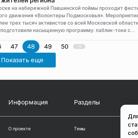
 жителей региона
рске на набережной Павшинской поймы проходит фест
ого движения «Волонтеры Подмосковья». Мероприяти
лее трех тысяч активистов со всей Московской области
 подготовили насыщенную программу: паблик-токи с
 людьми, лекции и мастер-классы, сообщила пресс-сл
а и правительства Московской области.
6
47
48
49
50
Показать еще
Информация
Разделы
Для
ста
О проекте
Темы
соб