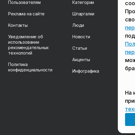
Пользователям
Категории
coo
Про
Реклама на сайте
Шпаргалки
св
Контакты
Люди
пер
под
Уведомление об
Новости
использовании
Пол
рекомендательных
Статьи
пер
технологий
Акценты
мож
Политика
бра
конфиденциальности
Инфографика
На 
пр
тех