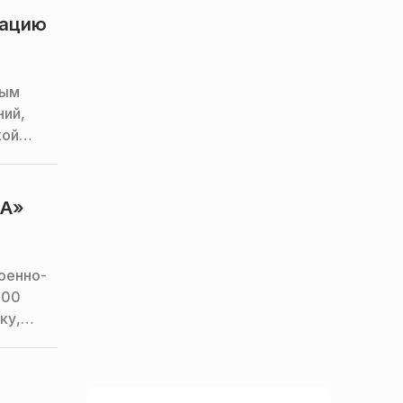
зацию
ным
ний,
кой
НА»
оенно-
300
ку,