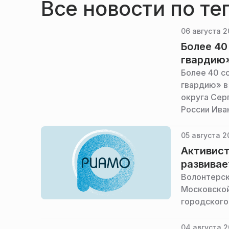
Все новости по те
06 августа 2
Более 40
гвардию»
Более 40 с
гвардию» в
округа Сер
России Ива
горокруга.
05 августа 2
Активист
развивае
Волонтерск
Московской
городского
04 августа 2