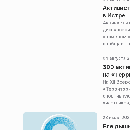
Активис
в Истре
Активисты 
диспансери
примером п
сообщает п
области.
04 августа 2
300 акти
на «Терр
На XII Все
«Территори
спортивную
участников
моральную 
28 июля 202
Еле дыши