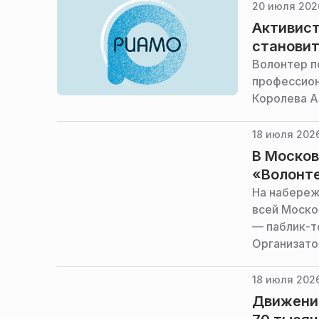
горокруга.
20 июля 2026
Активист
становит
Волонтер п
профессион
Королева А
18 июля 2026
В Москов
«Волонт
На набереж
всей Моско
— паблик-то
Организато
информации
пресс-служ
18 июля 2026
Движени