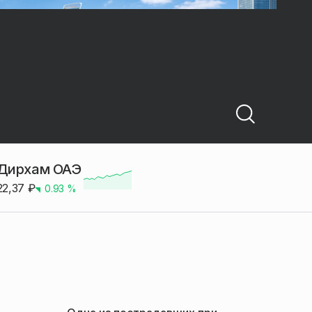
Дирхам ОАЭ
22,37
₽
0.93
%