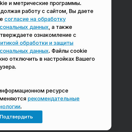
в Реутове
в Балашихе
kie и метрические программы.
должая работу с сайтом, Вы даете
в Сергиевом Посаде
в Люберцах
ое
согласие на обработку
в Красногорске
в Королёве
сональных данных
, а также
тверждаете ознакомление с
в Домодедово
в Щёлково
итикой обработки и защиты
сональных данных
. Файлы cookie
но отключить в настройках Вашего
узера.
информационном ресурсе
именяются
рекомендательные
нологии
.
Мы в соцсетях
Подтвердить