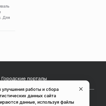
иваль
е
. Для
ужба
Городские порталы
 улучшения работы и сбора
тистических данных сайта
в Подольске
в Мытищах
ираются данные, используя файлы