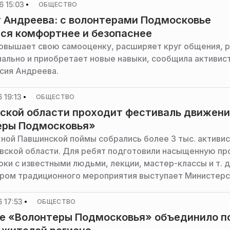
 15:03
ОБЩЕСТВО
 Андреева: с волонтерами Подмосковье
ся комфортнее и безопаснее
овышает свою самооценку, расширяет круг общения, 
ально и приобретает новые навыки, сообщила активист
сия Андреева.
 19:13
ОБЩЕСТВО
ской области проходит фестиваль движен
еры Подмосковья»
ной Павшинской поймы собрались более 3 тыс. активис
вской области. Для ребят подготовили насыщенную п
ки с известными людьми, лекции, мастер-классы и т. д
ром традиционного мероприятия выступает Министер
 и молодежной политики Московской области, сообщи
ба министерства.
 17:53
ОБЩЕСТВО
е «Волонтеры Подмосковья» объединило п