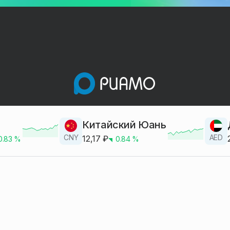
Китайский Юань
CNY
AED
12,17
₽
0.83
%
0.84
%