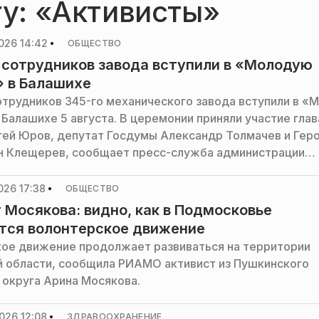
гу: «Активисты»
026 14:42
ОБЩЕСТВО
 сотрудников завода вступили в «Молодую
 в Балашихе
отрудников 345-го механического завода вступили в 
 Балашихе 5 августа. В церемонии приняли участие глав
гей Юров, депутат Госдумы Александр Толмачев и Гер
н Клещерев, сообщает пресс-служба администрации
026 17:38
ОБЩЕСТВО
 Мосякова: видно, как в Подмосковье
тся волонтерское движение
ое движение продолжает развиваться на территории
 области, сообщила РИАМО активист из Пушкинского
 округа Арина Мосякова.
026 12:08
ЗДРАВООХРАНЕНИЕ