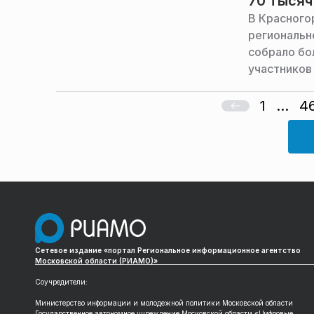
70 тысяч
В Красного
региональн
собрало бо
участников
известными
губернатор
1
...
4
Сетевое издание «портал Региональное информационное агентство
Московской области (РИАМО)»
Соучредители:
Министерство информации и молодежной политики Московской области
Государственное автономное учреждение Московской области «Цифровые