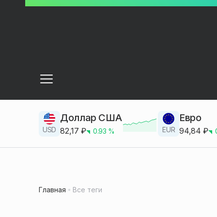
Доллар США
Евро
USD
EUR
82,17
₽
94,84
₽
0.93
%
Главная
Все теги