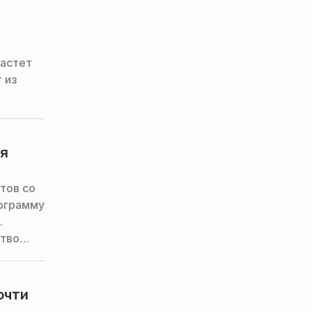
растет
 из
ия
тов со
рограмму
.
ство
ла
очти