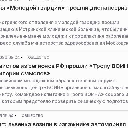
ты «Молодой гвардии» прошли диспансери
истринского отделения «Молодой гвардии» прошли
зацию в Истринской клинической больнице, чтобы лич
ривлечь внимание молодежи к профилактике заболева
ресс-служба министерства здравоохранения Московс
026 09:04
ОБЩЕСТВО
вистов из регионов РФ прошли «Тропу ВОИ
итории смыслов»
российском молодежном образовательном форуме
я смыслов» Центр «ВОИН» организовал масштабную в
 игру. Командное испытание «Тропа ВОИНА» собрало 
, которым предстояло проверить физическую подготов
стойкость и умение работать в команде.
6 19:54
ОБЩЕСТВО
т: львенка возили в багажнике автомобиля