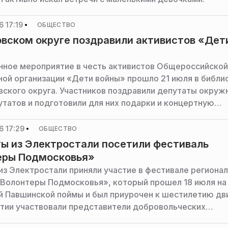
 17:19
ОБЩЕСТВО
вском округе поздравили активистов «Дет
ное мероприятие в честь активистов Общероссийской
ой организации «Дети войны» прошло 21 июля в библи
ского округа. Участников поздравили депутаты окруж
утатов и подготовили для них подарки и концертную
 сообщает пресс-служба администрации горокруга.
6 17:29
ОБЩЕСТВО
ы из Электростали посетили фестиваль
еры Подмосковья»
из Электростали приняли участие в фестивале региона
Волонтеры Подмосковья», который прошел 18 июля на
 Павшинской поймы и был приурочен к шестилетию дв
тии участвовали представители добровольческих
й со всего региона, сообщает пресс-служба админист