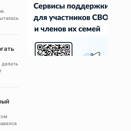
е.
пыталась
огать
, делать
О
рый
ком
завелся