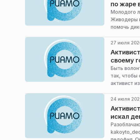
по жаре 
Молодого л
Живодеры в
помочь дик
27 июля 202
Активист
своему г
Быть волон
так, чтобы
активист и
24 июля 2026
Активист
искал де
Разоблачаю
kakoyto_de
педофил. О