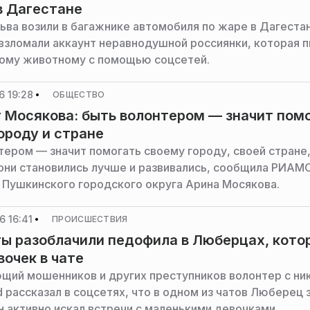
в Дагестане
ьва возили в багажнике автомобиля по жаре в Дагестан
зломали аккаунт неравнодушной россиянки, которая 
ому животному с помощью соцсетей.
6 19:28
ОБЩЕСТВО
 Мосякова: быть волонтером — значит пом
ороду и стране
тером — значит помогать своему городу, своей стране
 они становились лучше и развивались, сообщила РИАМ
з Пушкинского городского округа Арина Мосякова.
 16:41
ПРОИСШЕСТВИЯ
ы разоблачили педофила в Люберцах, кото
вочек в чате
щий мошенников и других преступников волонтер с ни
d рассказал в соцсетях, что в одном из чатов Люберец 
н активно искал встречи с маленькими девочками.