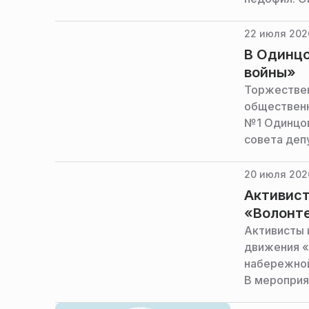
22 июля 2026
В Одинцо
войны»
Торжествен
общественн
№1 Одинцов
совета деп
программу,
20 июля 202
Активист
«Волонт
Активисты 
движения «
набережной
В мероприя
объединени