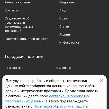
Реклама на сайте
Шпаргалки
Контакты
Люди
Уведомление об
Новости
использовании
Статьи
рекомендательных
технологий
Акценты
Политика конфиденциальности
Инфографика
Городские порталы
в Подольске
в Мытищах
в Реутове
в Балашихе
Для улучшения работы и сбора статистических
данных сайта собираются данные, используя файлы
в Сергиевом Посаде
в Люберцах
cookie и метрические программы. Продолжая работу
в Красногорске
в Королёве
с сайтом, Вы даете свое
согласие на обработку
персональных данных
, а также подтверждаете
в Домодедово
в Щёлково
ознакомление с
Политикой обработки и защиты