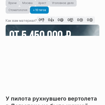
Врачи
Москва
Арест
Уголовное дело
Стоматология
+ 16 тегов
👎
👍
😄
🤯
😢
😡
0
0
0
0
0
0
Как вам материал?
У пилота рухнувшего вертолета