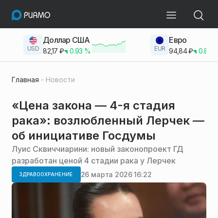
Доллар США
Евро
USD
EUR
82,17
₽
0.93
%
94,84
₽
0.83
Главная
Новости
«Цена закона — 4-я стадия
рака»: возлюбленный Лерчек —
об инициативе Госдумы
Луис Сквиччиарини: новый законопроект ГД
разработан ценой 4 стадии рака у Лерчек
26 марта 2026 16:22
ЗДРАВООХРАНЕНИЕ