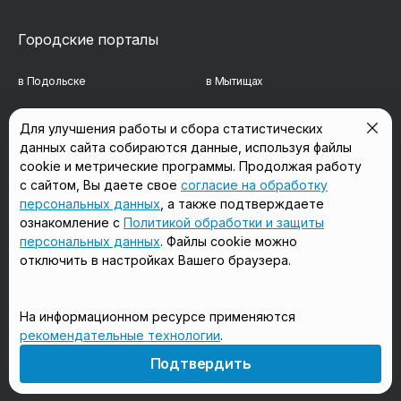
Городские порталы
в Подольске
в Мытищах
в Реутове
в Балашихе
Для улучшения работы и сбора статистических
данных сайта собираются данные, используя файлы
в Сергиевом Посаде
в Люберцах
cookie и метрические программы. Продолжая работу
в Красногорске
в Королёве
с сайтом, Вы даете свое
согласие на обработку
персональных данных
, а также подтверждаете
в Домодедово
в Щёлково
ознакомление с
Политикой обработки и защиты
персональных данных
. Файлы cookie можно
отключить в настройках Вашего браузера.
Мы в соцсетях
На информационном ресурсе применяются
рекомендательные технологии
.
18+
Подтвердить