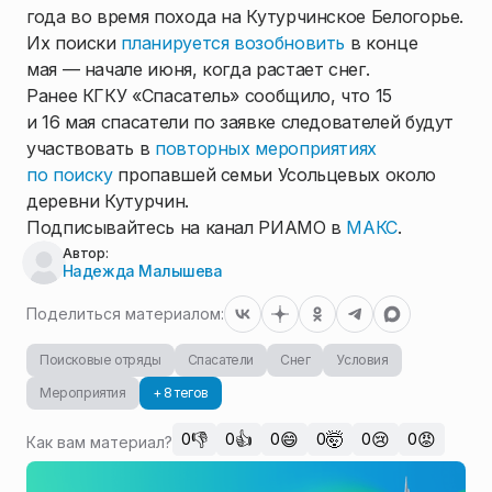
года во время похода на Кутурчинское Белогорье.
Их поиски
планируется возобновить
в конце
мая — начале июня, когда растает снег.
Ранее КГКУ «Спасатель» сообщило, что 15
и 16 мая спасатели по заявке следователей будут
участвовать в
повторных мероприятиях
по поиску
пропавшей семьи Усольцевых около
деревни Кутурчин.
Подписывайтесь на канал РИАМО в
МАКС
.
Автор:
Надежда Малышева
Поделиться материалом:
Поисковые отряды
Спасатели
Снег
Условия
Мероприятия
+ 8 тегов
👎
👍
😄
🤯
😢
😡
0
0
0
0
0
0
Как вам материал?