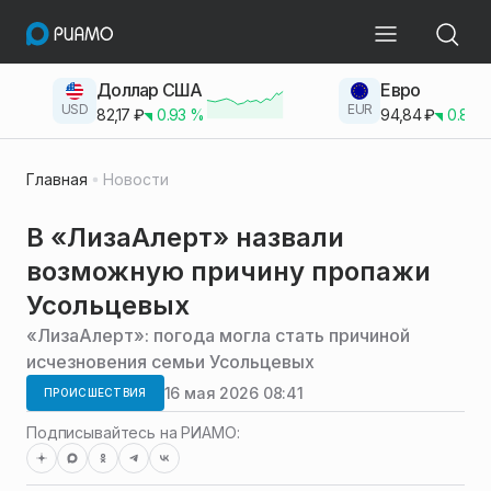
Доллар США
Евро
USD
EUR
82,17
₽
0.93
%
94,84
₽
0.83
Главная
Новости
В «ЛизаАлерт» назвали
возможную причину пропажи
Усольцевых
«ЛизаАлерт»: погода могла стать причиной
исчезновения семьи Усольцевых
16 мая 2026 08:41
ПРОИСШЕСТВИЯ
Подписывайтесь на РИАМО: