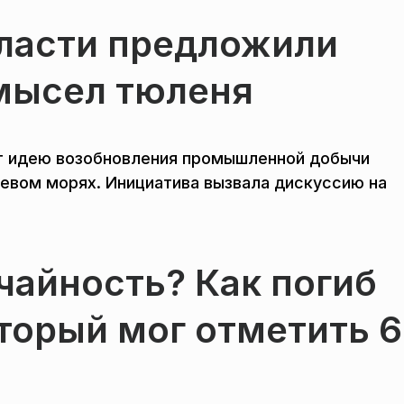
ласти предложили
мысел тюленя
т идею возобновления промышленной добычи
цевом морях. Инициатива вызвала дискуссию на
чайность? Как погиб
торый мог отметить 6