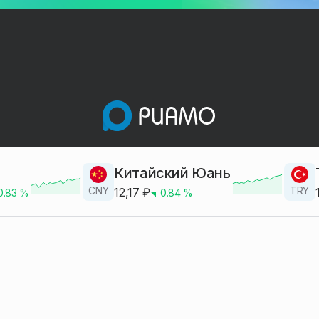
Китайский Юань
CNY
TRY
12,17
₽
0.83
%
0.84
%