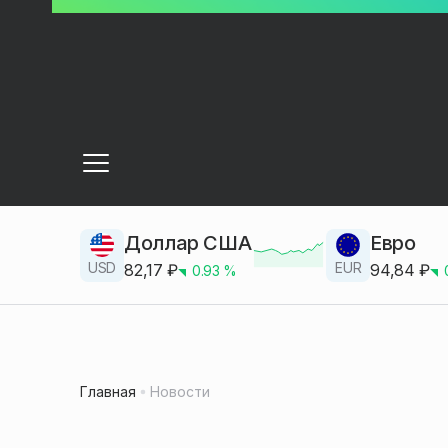
Доллар США
Евро
USD
EUR
82,17
₽
94,84
₽
0.93
%
Главная
Новости