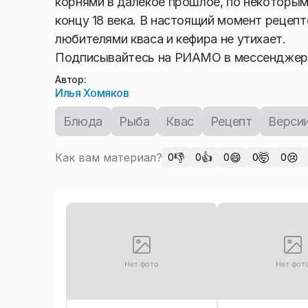
корнями в далекое прошлое, по некоторым
концу 18 века. В настоящий момент рецепт
любителями кваса и кефира не утихает.
Подписывайтесь на РИАМО в мессендже
Автор:
Илья Хомяков
Блюда
Рыба
Квас
Рецепт
Верси
Как вам материал?
👎
👍
😄
🤯
😢
0
0
0
0
0
Нет фото
Нет фот