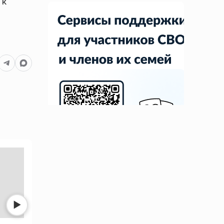
 к
Нет фото
Нет фото
▶