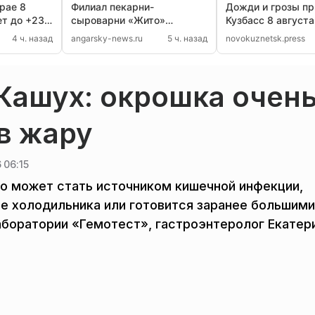
рае 8
Филиал пекарни-
Дожди и грозы пр
ет до +23,
сыроварни «Жито»
Кузбасс 8 августа
ут дожди
закрылся в Иркутске
°C
4 ч. назад
angarsky-news.ru
5 ч. назад
novokuznetsk.press
Кашух: окрошка очен
в жару
 06:15
о может стать источником кишечной инфекции,
не холодильника или готовится заранее большими
боратории «Гемотест», гастроэнтеролог Екатер