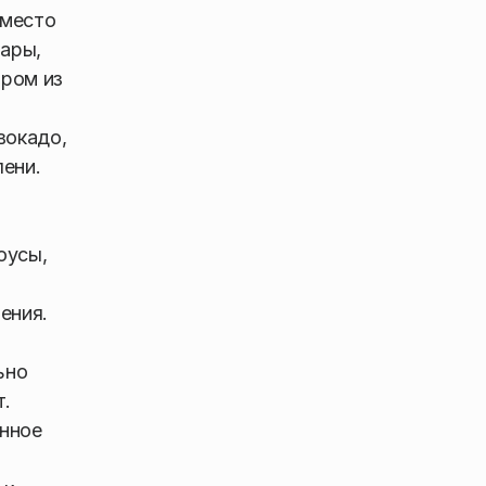
Вместо
мары,
аром из
вокадо,
лени.
оусы,
ения.
ьно
т.
онное