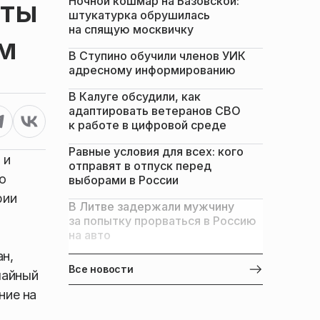
Ночной кошмар на Базовской:
пты
штукатурка обрушилась
на спящую москвичку
ом
В Ступино обучили членов УИК
адресному информированию
В Калуге обсудили, как
адаптировать ветеранов СВО
к работе в цифровой среде
Равные условия для всех: кого
 и
отправят в отпуск перед
о
выборами в России
рии
В Литве задержали мужчину
за попытку прорваться в Россию
на авто
ан,
Все новости
чайный
ние на