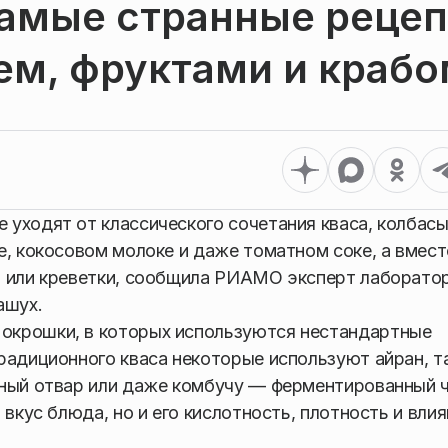
самые странные реце
ем, фруктами и краб
уходят от классического сочетания кваса, колбасы
е, кокосовом молоке и даже томатном соке, а вмест
я или креветки, сообщила РИАМО эксперт лаборато
ашух.
окрошки, в которых используются нестандартные
радиционного кваса некоторые используют айран, т
ьный отвар или даже комбучу — ферментированный 
вкус блюда, но и его кислотность, плотность и влия