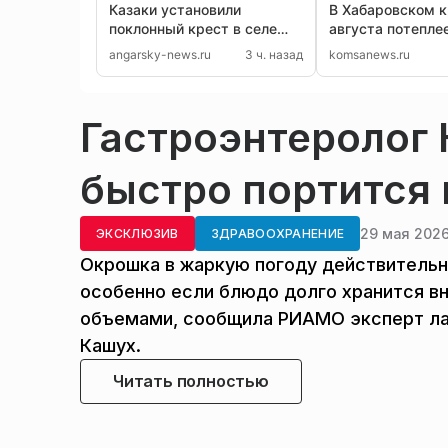
Казаки установили
В Хабаровском к
поклонный крест в селе
августа потепле
Бельск Иркутской области
на севере пройд
angarsky-news.ru
3 ч. назад
komsanews.ru
Гастроэнтеролог 
быстро портится 
29 мая 2026
ЭКСКЛЮЗИВ
ЗДРАВООХРАНЕНИЕ
Окрошка в жаркую погоду действительн
особенно если блюдо долго хранится в
объемами, сообщила РИАМО эксперт ла
Кашух.
Читать полностью