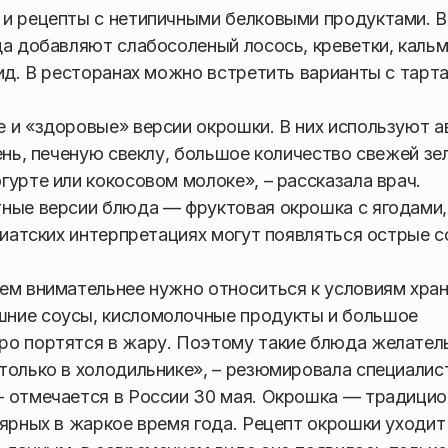
 и рецепты с нетипичными белковыми продуктами. 
да добавляют слабосоленый лосось, креветки, каль
ид. В ресторанах можно встретить варианты с тарт
 и «здоровые» версии окрошки. В них используют а
ень, печеную свеклу, большое количество свежей зе
гурте или кокосовом молоке», – рассказала врач.
тные версии блюда — фруктовая окрошка с ягодами,
зиатских интерпретациях могут появляться острые с
ем внимательнее нужно относиться к условиям хран
шние соусы, кисломолочные продукты и большое
ро портятся в жару. Поэтому такие блюда желател
только в холодильнике», – резюмировала специалис
– отмечается в России 30 мая. Окрошка — традици
лярных в жаркое время года. Рецепт окрошки уходит