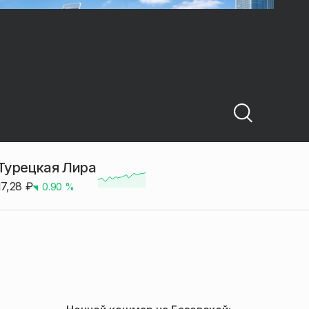
Турецкая Лира
17,28
₽
0.90
%