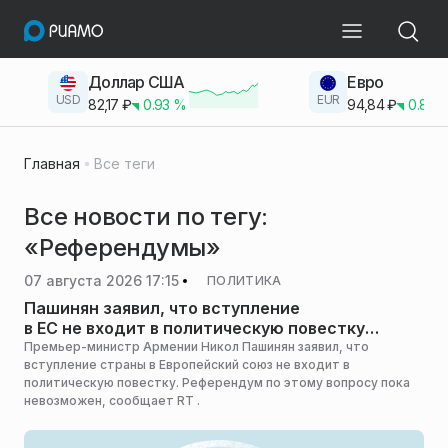
Доллар США
Евро
USD
EUR
82,17
₽
0.93
%
94,84
₽
0.83
Главная
Все теги
Все новости по тегу:
«Референдумы»
07 августа 2026 17:15
ПОЛИТИКА
Пашинян заявил, что вступление
в ЕС не входит в политическую повестку
Армении
Премьер-министр Армении Никол Пашинян заявил, что
вступление страны в Европейский союз не входит в
политическую повестку. Референдум по этому вопросу пока
невозможен, сообщает RT .