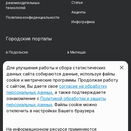
Статьи
рекомендательных
технологий
Акценты
Политика конфиденциальности
Инфографика
Городские порталы
в Подольске
в Мытищах
в Реутове
в Балашихе
Для улучшения работы и сбора статистических
данных сайта собираются данные, используя файлы
в Сергиевом Посаде
в Люберцах
cookie и метрические программы. Продолжая работу
в Красногорске
в Королёве
с сайтом, Вы даете свое
согласие на обработку
персональных данных
, а также подтверждаете
в Домодедово
в Щёлково
ознакомление с
Политикой обработки и защиты
персональных данных
. Файлы cookie можно
отключить в настройках Вашего браузера.
Мы в соцсетях
На информационном ресурсе применяются