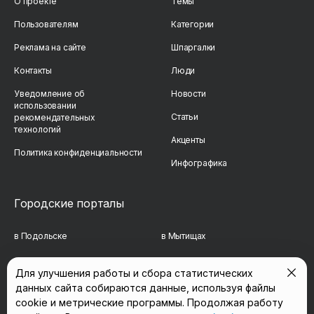
О проекте
Темы
Пользователям
Категории
Реклама на сайте
Шпаргалки
Контакты
Люди
Уведомление об
Новости
использовании
Статьи
рекомендательных
технологий
Акценты
Политика конфиденциальности
Инфографика
Городские порталы
в Подольске
в Мытищах
в Реутове
в Балашихе
Для улучшения работы и сбора статистических
данных сайта собираются данные, используя файлы
в Сергиевом Посаде
в Люберцах
cookie и метрические программы. Продолжая работу
в Красногорске
в Королёве