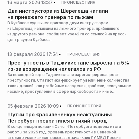
16 марта 2026 13:37
ПРОИСШЕСТВИЯ
Два инструктора из Шерегеша напали
на приезжего тренера по лыжам
В Кузбассе суд вынес приговор двум инструкторам
из Шерегеша, напавшим на лыжного тренера, прибывшего
из другого региона, сообщает vse42.ru со ссылкой на пресс-
центр судов Кузбасса.
13 февраля 2026 17:54
ПРОИСШЕСТВИЯ
Преступность в Таджикистане выросла на 5%
из-за возвращения нелегалов из РФ
За последний год в Таджикистане зарегистрирован рост
преступности. Статистика фиксирует увеличение количества
таких деяний, как разбойные нападения, грабежи, сексуальное
насилие, преступления в сфере наркооборота и иные
противозаконные действия, пишет «Царьград».
05 февраля 2026 10:09
ПРОИСШЕСТВИЯ
Шутки про «расчлененку» неактуальны:
Петербург превратился в тихий город
В конце января полиция Санкт-Петербурга подвела итоги
работы за 2025 год. Уровень преступности в Северной
столице уменьшился, рассказал начальник ГУ МВД России