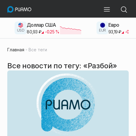
Доллар США
Евро
USD
EUR
80,93
₽
-0.25
%
93,19
₽
-0.42
Главная
Все теги
Все новости по тегу: «Разбой»