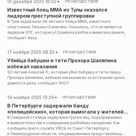
01 декабря 2025 16:32
ПРОИСШЕСТВИЯ
Известный боец ММА из Тулы оказался
лидером преступной группировки
В Туле задержали 36-летнего бойца ММА, известного
спортсмена Тиграна Оганесяна. Оказалось, что он является
лидером ОПГ, которая устраивала разбои и вымогала деньги,
сообщает Baza.
17 ноября 2025 08:33
ПРОИСШЕСТВИЯ
Убийца бабушки и тети Прохора Шаляпина
избежал наказания
52-летний Алексей Л., который убил бабушку и тетю певца
Прохора Шаляпина, избежал наказания из-за истечения срока
давности дела, сообщает SHOT.
14 ноября 2025 13:26
ПРОИСШЕСТВИЯ
В Петербурге задержали банду
«полицейских», которая вымогала у жителей
деньги
В Северной столице задержана группа лиц, подозреваемых
в вымогательстве и совершении разбойных нападений. Как
сообщила пресс-служба УФСБ по Санкт-Петербургу
и Ленинградской области, злоумышленники представлялись