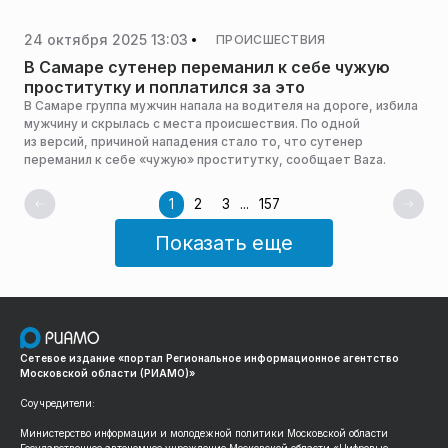
сотрудниками правоохранительных органов, передает газета
«Петербургский дневник».
24 октября 2025 13:03
ПРОИСШЕСТВИЯ
В Самаре сутенер переманил к себе чужую
проститутку и поплатился за это
В Самаре группа мужчин напала на водителя на дороге, избила
мужчину и скрылась с места происшествия. По одной
из версий, причиной нападения стало то, что сутенер
переманил к себе «чужую» проститутку, сообщает Baza.
1
2
3
...
157
Показать еще
Сетевое издание «портал Региональное информационное агентство
Московской области (РИАМО)»
Соучредители:
Министерство информации и молодежной политики Московской области
Государственное автономное учреждение Московской области «Цифровые