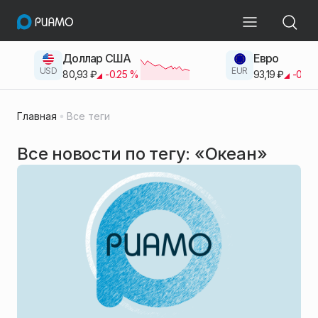
Доллар США
Евро
USD
EUR
80,93
₽
-0.25
%
93,19
₽
-0.42
Главная
Все теги
Все новости по тегу: «Океан»