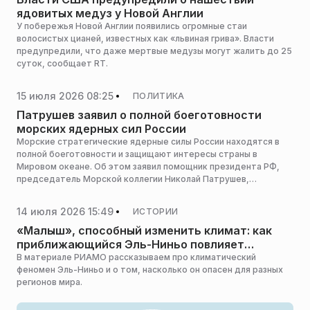
ядовитых медуз у Новой Англии
У побережья Новой Англии появились огромные стаи
волосистых цианей, известных как «львиная грива». Власти
предупредили, что даже мертвые медузы могут жалить до 25
суток, сообщает RT.
15 июля 2026 08:25
ПОЛИТИКА
Патрушев заявил о полной боеготовности
морских ядерных сил России
Морские стратегические ядерные силы России находятся в
полной боеготовности и защищают интересы страны в
Мировом океане. Об этом заявил помощник президента РФ,
председатель Морской коллегии Николай Патрушев,
сообщает РИА Новости.
14 июля 2026 15:49
ИСТОРИИ
«Малыш», способный изменить климат: как
приближающийся Эль-Ниньо повлияет
на планету
В материале РИАМО рассказываем про климатический
феномен Эль-Ниньо и о том, насколько он опасен для разных
регионов мира.