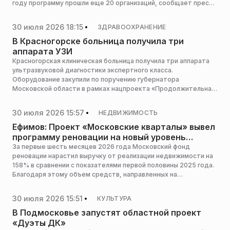
году программу прошли еще 20 организаций, сообщает пресс-
служба Мининвеста региона.
30 июля 2026 18:15
ЗДРАВООХРАНЕНИЕ
В Красногорске больница получила три
аппарата УЗИ
Красногорская клиническая больница получила три аппарата
ультразвуковой диагностики экспертного класса.
Оборудование закупили по поручению губернатора
Московской области в рамках нацпроекта «Продолжительная
и активная жизнь», сообщает пресс-служба администрации
горокруга.
30 июля 2026 15:57
НЕДВИЖИМОСТЬ
Ефимов: Проект «Московские кварталы» вывел
программу реновации на новый уровень
самоокупаемости
За первые шесть месяцев 2026 года Московский фонд
реновации нарастил выручку от реализации недвижимости на
158% в сравнении с показателями первой половины 2025 года.
Благодаря этому объем средств, направленных на
рефинансирование городской программы обновления
жилфонда, увеличился в 2,5 раза и достиг 59 млрд рублей. Об
30 июля 2026 15:51
КУЛЬТУРА
этом сообщил глава столичного Комплекса
градостроительной политики и строительства Владимир
В Подмосковье запустят областной проект
Ефимов.
«Дуэты ДК»