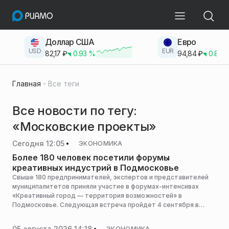
Доллар США
Евро
USD
EUR
82,17
₽
0.93
%
94,84
₽
0.83
Главная
Все теги
Все новости по тегу:
«Московские проекты»
Сегодня 12:05
ЭКОНОМИКА
Более 180 человек посетили форумы
креативных индустрий в Подмосковье
Свыше 180 предпринимателей, экспертов и представителей
муниципалитетов приняли участие в форумах-интенсивах
«Креативный город — территория возможностей» в
Подмосковье. Следующая встреча пройдет 4 сентября в
Павловском Посаде, сообщает пресс-служба Мининвеста
региона.
05 августа 2026 14:18
ЭКОНОМИКА