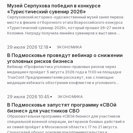
Музей Серпухова победил в конкурсе
«Туристический сувенир 2026»
Серпуховский историко-художественный музей занял первое
место в финале отборочного этапа Всероссийского конкурса
«Туристический сувенир 2026», который прошел 26–27 июля в
Коломне. Награду получила линейка сувениров к выставке
«Море великих. От Айвазовского до Кандинского», сообщает
пресс-служба министерства культуры и туризма Московской
29 июля 2026 12:18
ЭКОНОМИКА
области.
В Подмосковье проведут вебинар о снижении
уголовных рисков бизнеса
Вебинар «Профилактика уголовно-правовых рисков через
медиацию» пройдет 5 августа 2026 года в 11:00 на площадке
TrueConf. Предпринимателям расскажут, как с помощью
медиации избежать обострения конфликтов и уголовного
преследования, сообщает пресс-служба уполномоченного по
защите прав предпринимателей.
29 июля 2026 10:45
ЭКОНОМИКА
В Подмосковье запустят программу «СВОй
бизнес» для участников СВО
Образовательная программа «СВОй бизнес» для участников
специальной военной операции, ветеранов боевых действий и
их семей пройдет в Московской области с 17 по 21 августа.
Слушателей обучат основам предпринимательства и