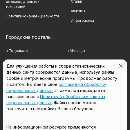
Статьи
рекомендательных
технологий
Акценты
Политика конфиденциальности
Инфографика
Городские порталы
в Подольске
в Мытищах
в Реутове
в Балашихе
Для улучшения работы и сбора статистических
данных сайта собираются данные, используя файлы
в Сергиевом Посаде
в Люберцах
cookie и метрические программы. Продолжая работу
в Красногорске
в Королёве
с сайтом, Вы даете свое
согласие на обработку
персональных данных
, а также подтверждаете
в Домодедово
в Щёлково
ознакомление с
Политикой обработки и защиты
персональных данных
. Файлы cookie можно
отключить в настройках Вашего браузера.
Мы в соцсетях
На информационном ресурсе применяются