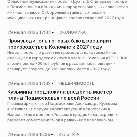
Областной музыкальный проект «Дуэты ДК» впервые пройдет
в Подмосковье и объединит непрофессиональных вокалистов
и их наставников. Отборочные этапы стартовали в
муниципалитетах, гранд-финал состоится весной 2027 года в
Ступине, сообщает пресс-служба министерства культуры и
туризма Московской области.
29 июля 2026 17:04
ЭКОНОМИКА
Производитель готовых блюд расширит
производство в Коломне к 2027 году
Инвестпроект по развитию производства готовых блюд
реализуют в городском округе Коломна. Компания «ТПК НВН»
вложит около 700 млн рублей в расширение площадки и
планирует создать до 200 рабочих мест к 2027 году,
сообщает пресс-служба министерства сельского хозяйства и
продовольствия Московской области.
29 июля 2026 17:02
НЕДВИЖИМОСТЬ
Кузьмина предложила внедрить мастер-
планы Подмосковья по всей России
Главный архитектор Подмосковья Александра Кузьмина
выступила на форуме «Архитектурный код России» в
Национальном центре «Россия» и предложила закрепить
разработку мастер-планов в решениях о комплексном
развитии территорий для всех регионов страны, сообщает
пресс-служба комитета по архитектуре и
29 июля 2026 15:35
КУЛЬТУРА
градостроительству Московской области.