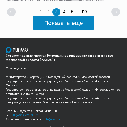
подготовке к открытию собственного дела, сообщает пресс-
служба Мининвеста региона.
1
2
3
4
5
...
119
Показать еще
Сетевое издание «портал Региональное информационное агентство
Московской области (РИАМО)»
Соучредители:
Министерство информации и молодежной политики Московской области
Государственное автономное учреждение Московской области «Цифровые
Медиа»
Государственное автономное учреждение Московской области «Информационное
агентство «Контент-Центр»
Государственное автономное учреждение Московской области «Агентство
информационных систем общего пользования «Подмосковье»
Главный редактор: Богдашкина Е.В.
Тел.:
8 (495) 223-35-11
Адрес электронной почты:
info@riamo.ru