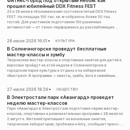
Фитнес-город под открытым небом: как
прошел юбилейный DDX Fitness FEST
25 и 26 июля в «Коломенском» состоялся пятый DDX Fitness
FEST. На площади 100 тыс. кв. м собралось более 50 тыс.
гостей. Для участников подготовили 150 различных
активностей — от техно-перформанса до расслабляющих
медитаций и выступлений артистов.
28 июля 2026 16:01
КУЛЬТУРА
В Солнечногорске проведут бесплатные
мастер-классы и зумбу
Творческие мастер-классы и спортивные занятия для детей и
взрослых пройдут на этой неделе в Солнечногорске в
городском парке культуры и отдыха и на набережной
«Выстрел». В программе — квесты, зумба, йога и семейные
игры на свежем воздухе, сообщает пресс-служба
администрации горокруга.
27 июля 2026 18:39
ОБЩЕСТВО
В Электростали парк «Авангард» проведет
неделю мастер-классов
Парк «Авангард» в Электростали подготовил серию мастер-
классов, спортивных и развлекательных программ с 28 июля по
2 августа. Жителей приглашают на вокальные занятия,
творческие лаборатории, пробежки и йогу, сообщает пресс-
служба администрации горокруга.