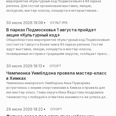
мероприятие «Культурный код Подмосковья» в 84 парках
региона. Для гостей организовали выставки, лекции,
экскурсии, мастер-классы, концерты и интерактивные
программы, сообщает пресс-служба министерства культуры и
туризма Московской области.
30 июля 2026 19:08
КУЛЬТУРА
В парках Подмосковья 1 августа пройдет
акция «Культурный код»
Общеобластное мероприятие «Культурный код Подмосковья»
состоится 1 августа более чем в 65 парках региона. Гостей
ждут выставки, лекции, концерты и мастер-классы,
посвященные истории и традициям округов, сообщает пресс-
служба министерства культуры и туризма Московской
области.
30 июля 2026 18:13
СПОРТ
Чемпионка Уимблдона провела мастер-класс
в Химках
Чемпионка юниорского Уимблдона Анна Пушкарева
встретилась с юными спортсменами в Химках и провела для
них мастер-класс. Глава округа Инна Федотова поздравила
теннисистку с победой и отметила значимость ее успеха для
города, сообщает пресс-служба администрации горокруга.
28 июля 2026 18:22
СПОРТ