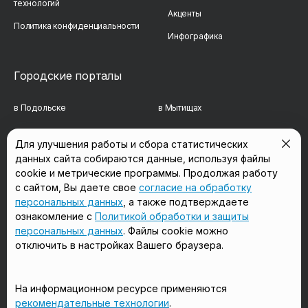
технологий
Акценты
Политика конфиденциальности
Инфографика
Городские порталы
в Подольске
в Мытищах
в Реутове
в Балашихе
Для улучшения работы и сбора статистических
данных сайта собираются данные, используя файлы
в Сергиевом Посаде
в Люберцах
cookie и метрические программы. Продолжая работу
в Красногорске
в Королёве
с сайтом, Вы даете свое
согласие на обработку
персональных данных
, а также подтверждаете
в Домодедово
в Щёлково
ознакомление с
Политикой обработки и защиты
персональных данных
. Файлы cookie можно
отключить в настройках Вашего браузера.
Мы в соцсетях
На информационном ресурсе применяются
рекомендательные технологии
.