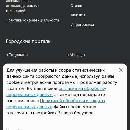
использовании
Статьи
рекомендательных
технологий
Акценты
Политика конфиденциальности
Инфографика
Городские порталы
в Подольске
в Мытищах
в Реутове
в Балашихе
Для улучшения работы и сбора статистических
данных сайта собираются данные, используя файлы
в Сергиевом Посаде
в Люберцах
cookie и метрические программы. Продолжая работу
в Красногорске
в Королёве
с сайтом, Вы даете свое
согласие на обработку
персональных данных
, а также подтверждаете
в Домодедово
в Щёлково
ознакомление с
Политикой обработки и защиты
персональных данных
. Файлы cookie можно
отключить в настройках Вашего браузера.
Мы в соцсетях