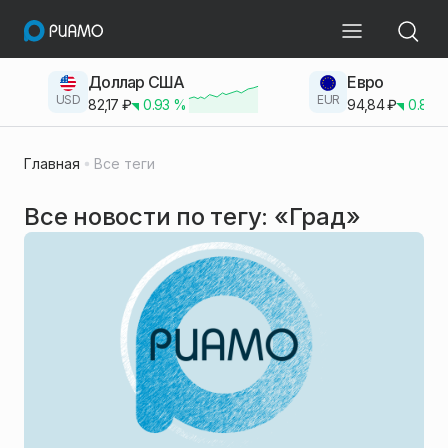
Доллар США
Евро
USD
EUR
82,17
₽
0.93
%
94,84
₽
0.83
Главная
Все теги
Все новости по тегу: «Град»