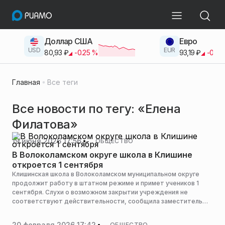
Доллар США
Евро
USD
EUR
80,93
₽
-0.25
%
93,19
₽
-0.42
Главная
Все теги
Все новости по тегу: «Елена
Филатова»
19 июня 2026 17:56
ОБЩЕСТВО
В Волоколамском округе школа в Клишине
откроется 1 сентября
Клишинская школа в Волоколамском муниципальном округе
продолжит работу в штатном режиме и примет учеников 1
сентября. Слухи о возможном закрытии учреждения не
соответствуют действительности, сообщила заместитель
главы округа по социальным вопросам Елена Филатова,
сообщает пресс-служба администрации горокруга.
20 февраля 2026 17:42
ОБЩЕСТВО