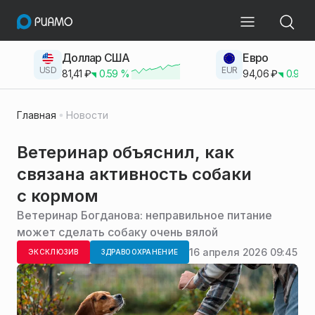
Доллар США
Евро
USD
EUR
81,41
₽
0.59
%
94,06
₽
0.93
Главная
Новости
Ветеринар объяснил, как
связана активность собаки
с кормом
Ветеринар Богданова: неправильное питание
может сделать собаку очень вялой
16 апреля 2026 09:45
ЭКСКЛЮЗИВ
ЗДРАВООХРАНЕНИЕ