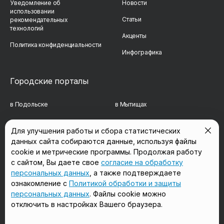
Уведомление об
Новости
использовании
Статьи
рекомендательных
технологий
Акценты
Политика конфиденциальности
Инфографика
Городские порталы
в Подольске
в Мытищах
в Реутове
в Балашихе
Для улучшения работы и сбора статистических
данных сайта собираются данные, используя файлы
в Сергиевом Посаде
в Люберцах
cookie и метрические программы. Продолжая работу
в Красногорске
в Королёве
с сайтом, Вы даете свое
согласие на обработку
персональных данных
, а также подтверждаете
в Домодедово
в Щёлково
ознакомление с
Политикой обработки и защиты
персональных данных
. Файлы cookie можно
отключить в настройках Вашего браузера.
Мы в соцсетях