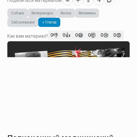
Поделиться материалом:
Собаки
Ветеринары
Весна
Витамины
Заболевания
+ 1 тегов
👎
👍
😄
🤯
😢
😡
0
0
0
0
0
0
Как вам материал?