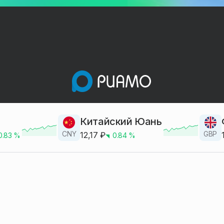
Китайский Юань
CNY
GBP
12,17
₽
0.83
%
0.84
%