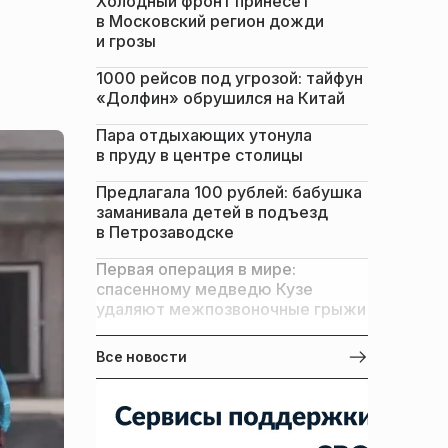
Холодный фронт принесет
в Московский регион дожди
и грозы
1000 рейсов под угрозой: тайфун
«Долфин» обрушился на Китай
Пара отдыхающих утонула
в пруду в центре столицы
Предлагала 100 рублей: бабушка
заманивала детей в подъезд
в Петрозаводске
Первая операция в мире:
спасенному медведю Кузе
удаляют межпозвоночные грыжи
Все новости