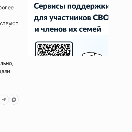
более
аствуют
льно,
щали