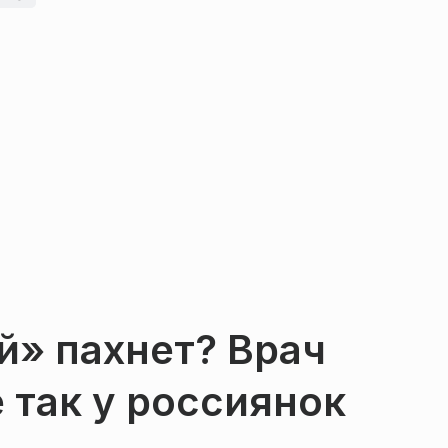
й» пахнет? Врач
 так у россиянок