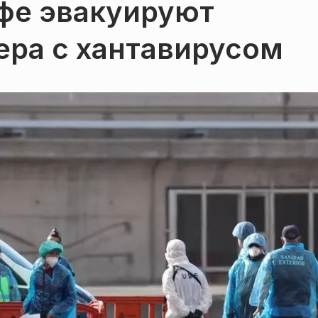
ифе эвакуируют
ера с хантавирусом