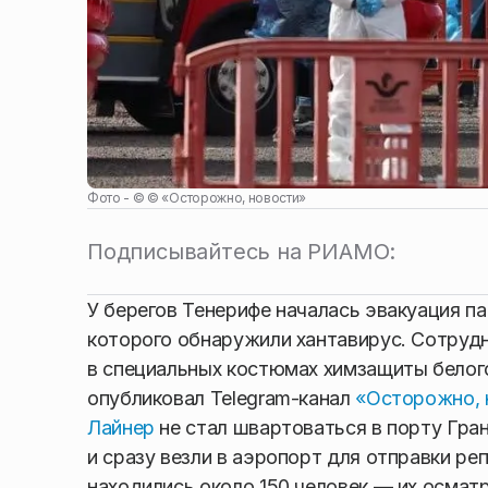
Фото - ©
© «Осторожно, новости»
Подписывайтесь на РИАМО:
У берегов Тенерифе началась эвакуация п
которого обнаружили хантавирус. Сотруд
в специальных костюмах химзащиты белог
опубликовал Telegram-канал
«Осторожно, 
Лайнер
не стал швартоваться в порту Гра
и сразу везли в аэропорт для отправки р
находились около 150 человек — их осмат