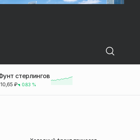
Фунт стерлингов
110,65
₽
0.83
%