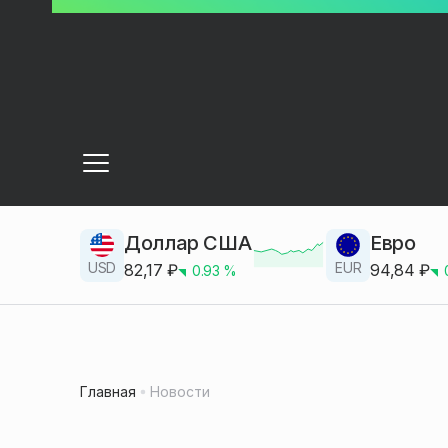
Доллар США
Евро
USD
EUR
82,17
₽
94,84
₽
0.93
%
Главная
Новости