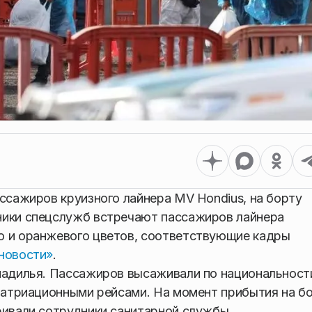
ассажиров круизного лайнера MV Hondius, на борту
ники спецслужб встречают пассажиров лайнера
о и оранжевого цветов, соответствующие кадры
новости»
.
надилья. Пассажиров высаживали по национальност
епатриационными рейсами. На момент прибытия на б
ривали сотрудники санитарной службы.