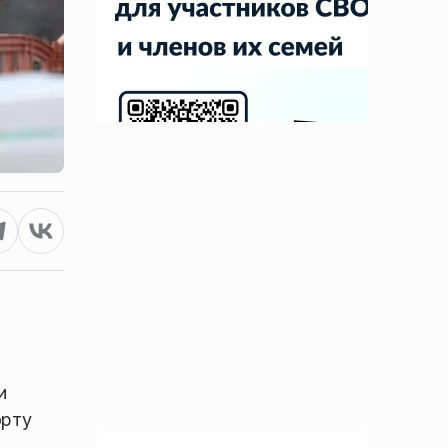
и
орту