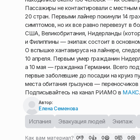
Пассажиры не контактировали с местным 
20 стран. Первыми лайнер покинули 14 гра
симптомов, но их все равно перевезут в б
США, Великобритания, Нидерланды (котор
и Филиппины — экипаж состоит в основном
О вспышке хантавируса на лайнере, следо
10 апреля. Первым умер гражданин Нидерл
а 10 мая — гражданка Германии. Всего п
первые заболевшие до посадки на круиз п
места обитания грызунов — переносчиков 
Подписывайтесь на канал РИАМО в
МАКС
Автор:
Елена Семенова
Испания
Эвакуация людей
Экипаж
Как вам материал?
👎
👍
😄
🤯
😢
0
0
0
0
0