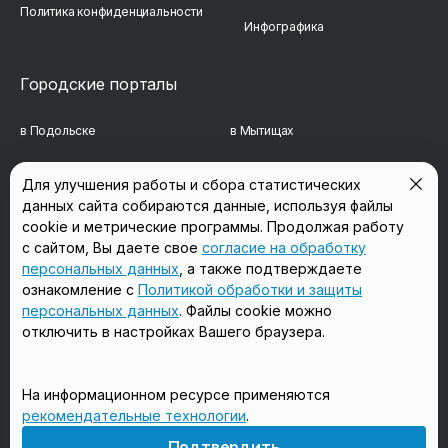
Политика конфиденциальности
Инфографика
Городские порталы
в Подольске
в Мытищах
в Реутове
в Балашихе
Для улучшения работы и сбора статистических
данных сайта собираются данные, используя файлы
в Сергиевом Посаде
в Люберцах
cookie и метрические программы. Продолжая работу
в Красногорске
в Королёве
с сайтом, Вы даете свое
согласие на обработку
персональных данных
, а также подтверждаете
в Домодедово
в Щёлково
ознакомление с
Политикой обработки и защиты
персональных данных
. Файлы cookie можно
отключить в настройках Вашего браузера.
Мы в соцсетях
На информационном ресурсе применяются
рекомендательные технологии
.
18+
Подтвердить