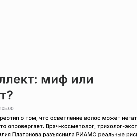
ллект: миф или
т?
 05:00
реотип о том, что осветление волос может нега
это опровергает. Врач-косметолог, трихолог-экс
Юлия Платонова разъяснила РИАМО реальные рис