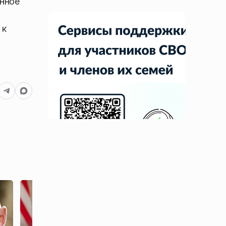
онное
 к