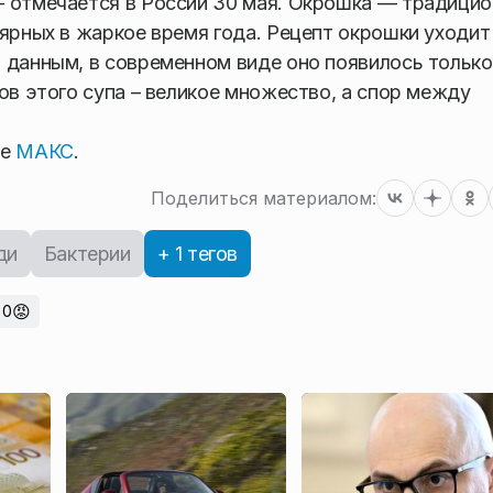
– отмечается в России 30 мая. Окрошка — традици
лярных в жаркое время года. Рецепт окрошки уходит
 данным, в современном виде оно появилось только
ов этого супа – великое множество, а спор между
ре
МАКС
.
Поделиться материалом:
ди
Бактерии
+ 1 тегов
😡
0