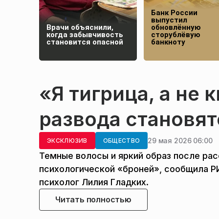
Банк России
выпустил
Врачи объяснили,
обновлённую
когда забывчивость
сторублёвую
становится опасной
банкноту
«Я тигрица, а не 
развода становя
29 мая 2026 06:00
ЭКСКЛЮЗИВ
ОБЩЕСТВО
Темные волосы и яркий образ после ра
психологической «броней», сообщила Р
психолог Лилия Гладких.
Читать полностью