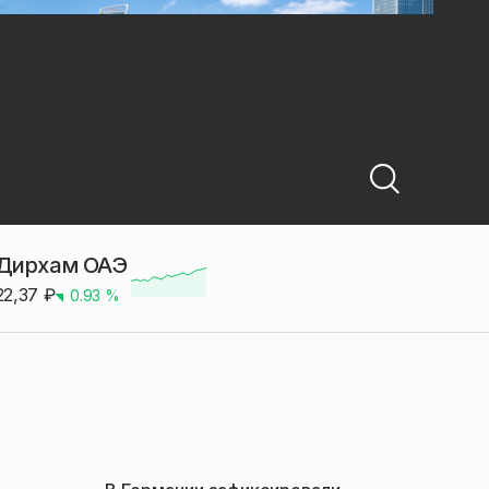
Дирхам ОАЭ
22,37
₽
0.93
%