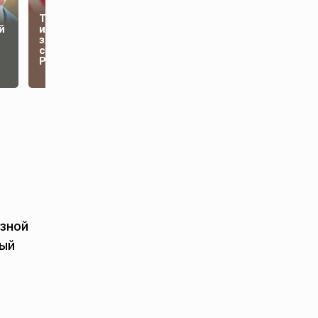
Трамп планирует
й
изменить
законопроект о
Пользователи
санкциях против
заметили необычный
России
баг в бете Android 17
азной
ный