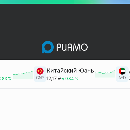
Китайский Юань
CNY
AED
12,17
₽
0.83
%
0.84
%