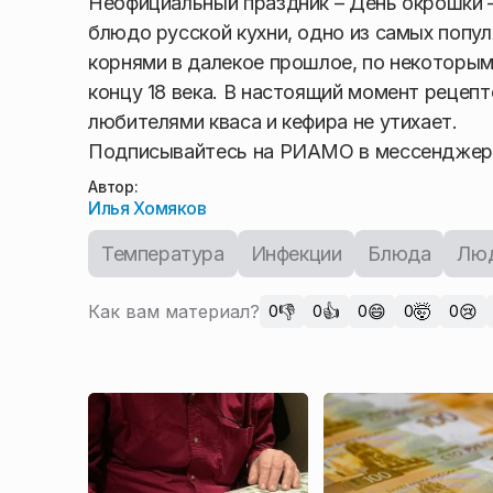
Неофициальный праздник – День окрошки 
блюдо русской кухни, одно из самых попу
корнями в далекое прошлое, по некоторым
концу 18 века. В настоящий момент рецепт
любителями кваса и кефира не утихает.
Подписывайтесь на РИАМО в мессендже
Автор:
Илья Хомяков
Температура
Инфекции
Блюда
Лю
Как вам материал?
👎
👍
😄
🤯
😢
0
0
0
0
0