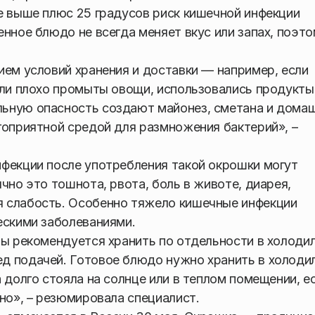
е выше плюс 25 градусов риск кишечной инфекции
нное блюдо не всегда меняет вкус или запах, поэт
ием условий хранения и доставки — например, если
ыли плохо промыты овощи, использовались продукты
ьную опасность создают майонез, сметана и дома
гоприятной средой для размножения бактерий», –
фекции после употребления такой окрошки могут
чно это тошнота, рвота, боль в животе, диарея,
 слабость. Особенно тяжело кишечные инфекции
ескими заболеваниями.
ты рекомендуется хранить по отдельности в холодил
д подачей. Готовое блюдо нужно хранить в холоди
 долго стояла на солнце или в теплом помещении, е
но», – резюмировала специалист.