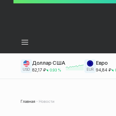
Доллар США
Евро
USD
EUR
82,17
₽
94,84
₽
0.93
%
Главная
Новости