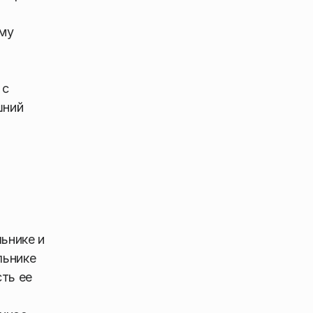
ому
 с
шний
ьнике и
льнике
сть ее