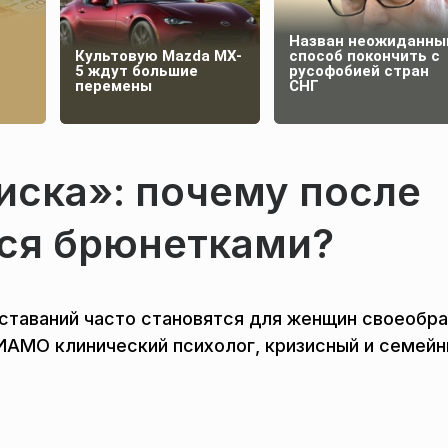
Назван неожиданны
Культовую Mazda MX-
способ покончить с
5 ждут большие
русофобией стран
перемены
СНГ
киска»: почему после
тся брюнетками?
сставаний часто становятся для женщин своеобр
ИАМО клинический психолог, кризисный и семей