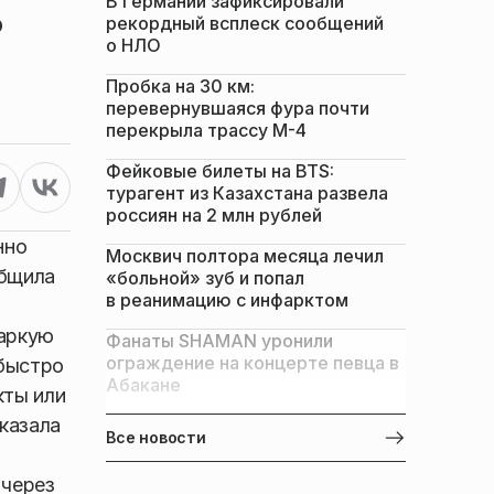
В Германии зафиксировали
ь
рекордный всплеск сообщений
о НЛО
Пробка на 30 км:
перевернувшаяся фура почти
перекрыла трассу М-4
Фейковые билеты на BTS:
турагент из Казахстана развела
россиян на 2 млн рублей
нно
Москвич полтора месяца лечил
общила
«больной» зуб и попал
в реанимацию с инфарктом
жаркую
Фанаты SHAMAN уронили
ограждение на концерте певца в
 быстро
Абакане
кты или
казала
Все новости
 через