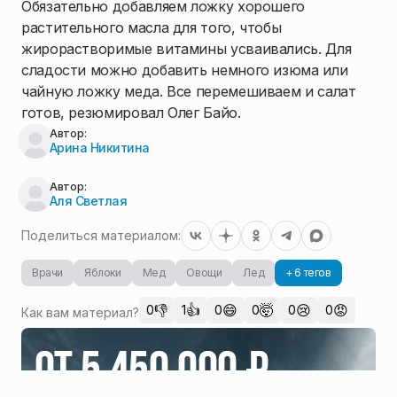
Обязательно добавляем ложку хорошего
растительного масла для того, чтобы
жирорастворимые витамины усваивались. Для
сладости можно добавить немного изюма или
чайную ложку меда. Все перемешиваем и салат
готов, резюмировал Олег Байо.
Автор:
Арина Никитина
Автор:
Аля Светлая
Поделиться материалом:
Врачи
Яблоки
Мед
Овощи
Лед
+ 6 тегов
👎
👍
😄
🤯
😢
😡
0
1
0
0
0
0
Как вам материал?