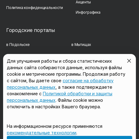
Акценты
Политика конфиденциальности
Инфографика
Городские порталы
в Подольске
в Мытищах
в Реутове
в Балашихе
Для улучшения работы и сбора статистических
данных сайта собираются данные, используя файлы
в Сергиевом Посаде
в Люберцах
cookie и метрические программы. Продолжая работу
в Красногорске
в Королёве
с сайтом, Вы даете свое
согласие на обработку
персональных данных
, а также подтверждаете
в Домодедово
в Щёлково
ознакомление с
Политикой обработки и защиты
персональных данных
. Файлы cookie можно
отключить в настройках Вашего браузера.
Мы в соцсетях
На информационном ресурсе применяются
рекомендательные технологии
.