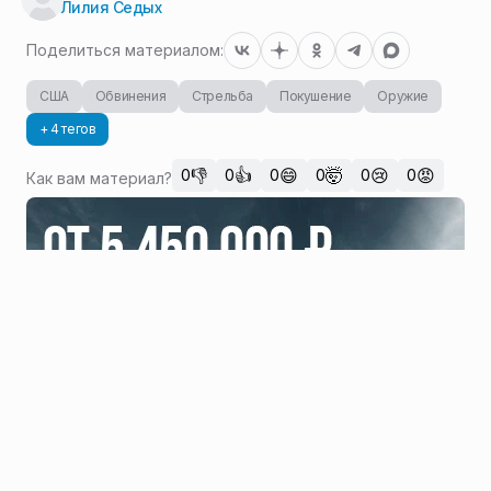
Лилия Седых
Поделиться материалом:
США
Обвинения
Стрельба
Покушение
Оружие
+ 4 тегов
👎
👍
😄
🤯
😢
😡
0
0
0
0
0
0
Как вам материал?