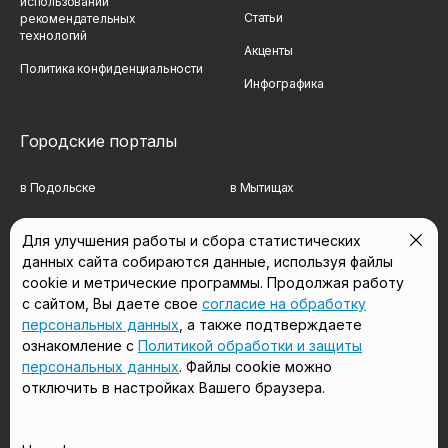
использовании
Статьи
рекомендательных
технологий
Акценты
Политика конфиденциальности
Инфографика
Городские порталы
в Подольске
в Мытищах
в Реутове
в Балашихе
Для улучшения работы и сбора статистических
данных сайта собираются данные, используя файлы
в Сергиевом Посаде
в Люберцах
cookie и метрические программы. Продолжая работу
в Красногорске
в Королёве
с сайтом, Вы даете свое
согласие на обработку
персональных данных
, а также подтверждаете
в Домодедово
в Щёлково
ознакомление с
Политикой обработки и защиты
персональных данных
. Файлы cookie можно
отключить в настройках Вашего браузера.
Мы в соцсетях