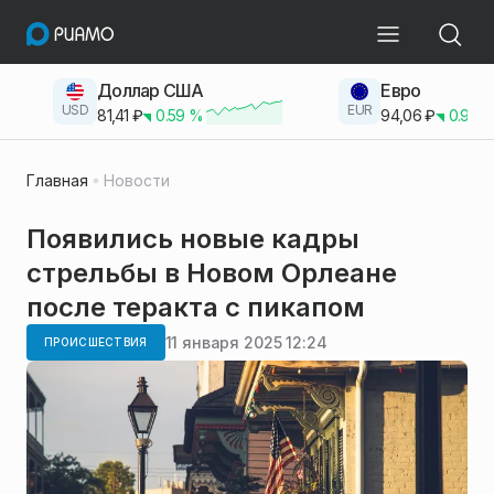
Доллар США
Евро
USD
EUR
81,41
₽
0.59
%
94,06
₽
0.93
Главная
Новости
Появились новые кадры
стрельбы в Новом Орлеане
после теракта с пикапом
11 января 2025 12:24
ПРОИСШЕСТВИЯ