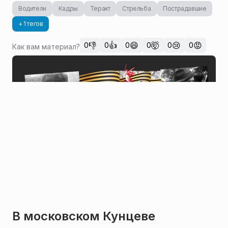
Водители
Кадры
Теракт
Стрельба
Пострадавшие
+ 1 тегов
👎
👍
😄
🤯
😢
😡
0
0
0
0
0
0
Как вам материал?
В московском Кунцеве