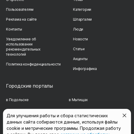
Пользователям
Категории
Реклама на сайте
Шпаргалки
Контакты
Люди
Уведомление об
Новости
использовании
Статьи
рекомендательных
технологий
Акценты
Политика конфиденциальности
Инфографика
Городские порталы
в Подольске
в Мытищах
в Реутове
в Балашихе
Для улучшения работы и сбора статистических
данных сайта собираются данные, используя файлы
в Сергиевом Посаде
в Люберцах
cookie и метрические программы. Продолжая работу
в Красногорске
в Королёве