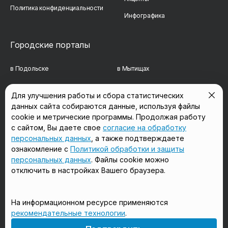
Политика конфиденциальности
Инфографика
Городские порталы
в Подольске
в Мытищах
в Реутове
в Балашихе
Для улучшения работы и сбора статистических
данных сайта собираются данные, используя файлы
в Сергиевом Посаде
в Люберцах
cookie и метрические программы. Продолжая работу
в Красногорске
в Королёве
с сайтом, Вы даете свое
согласие на обработку
персональных данных
, а также подтверждаете
в Домодедово
в Щёлково
ознакомление с
Политикой обработки и защиты
персональных данных
. Файлы cookie можно
отключить в настройках Вашего браузера.
Мы в соцсетях
На информационном ресурсе применяются
рекомендательные технологии
.
18+