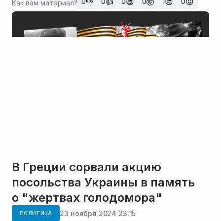
👎
👍
😄
🤯
😢
😡
0
0
0
0
1
0
Как вам материал?
В Греции сорвали акцию
посольства Украины в память
о "жертвах голодомора"
23 ноября 2024 23:15
ПОЛИТИКА