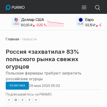
Доллар США
Евро
USD
EUR
80,93
₽
-0.25
%
93,19
₽
-0.42
Главная
Новости
Россия «захватила» 83%
польского рынка свежих
огурцов
Польские фермеры требуют запретить
российские огурцы
26 мая 2025 05:02
ПОЛИТИКА
Подписывайтесь на РИАМО: