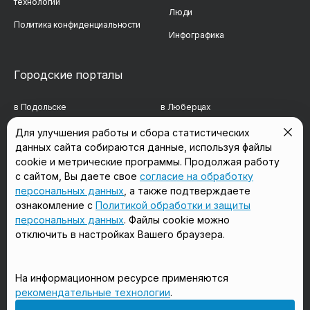
технологий
Люди
Политика конфиденциальности
Инфографика
Городские порталы
в Подольске
в Люберцах
в Мытищах
в Красногорске
Для улучшения работы и сбора статистических
данных сайта собираются данные, используя файлы
в Реутове
в Королёве
cookie и метрические программы. Продолжая работу
в Балашихе
в Домодедово
с сайтом, Вы даете свое
согласие на обработку
персональных данных
, а также подтверждаете
в Сергиевом Посаде
в Щёлково
ознакомление с
Политикой обработки и защиты
персональных данных
. Файлы cookie можно
отключить в настройках Вашего браузера.
Мы в соцсетях
На информационном ресурсе применяются
рекомендательные технологии
.
18+