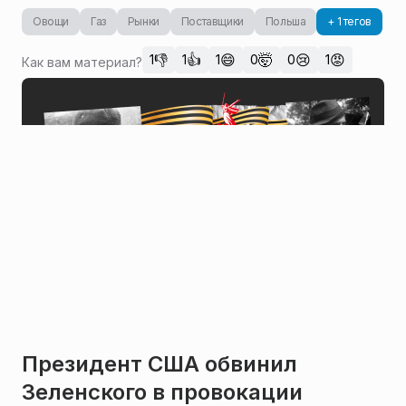
Овощи
Газ
Рынки
Поставщики
Польша
+ 1 тегов
👎
👍
😄
🤯
😢
😡
1
1
1
0
0
1
Как вам материал?
Президент США обвинил
Зеленского в провокации