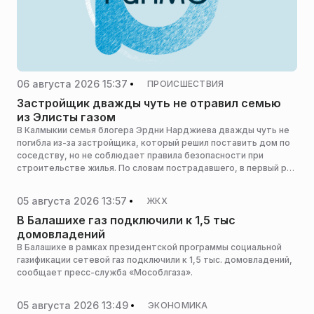
06 августа 2026 15:37
ПРОИСШЕСТВИЯ
Застройщик дважды чуть не отравил семью
из Элисты газом
В Калмыкии семья блогера Эрдни Нарджиева дважды чуть не
погибла из-за застройщика, который решил поставить дом по
соседству, но не соблюдает правила безопасности при
строительстве жилья. По словам пострадавшего, в первый раз
из-за нарушения технологии прорвало газовую трубу и его дом
чуть не взорвался, а во второй раз газ пошел в жилье, и супругу
05 августа 2026 13:57
ЖКХ
мужчины пришлось госпитализировать.
В Балашихе газ подключили к 1,5 тыс
домовладений
В Балашихе в рамках президентской программы социальной
газификации сетевой газ подключили к 1,5 тыс. домовладений,
сообщает пресс-служба «Мособлгаза».
05 августа 2026 13:49
ЭКОНОМИКА