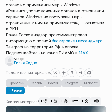
органов о применении мер к Windows.
«Решения уполномоченных органов в отношении
сервисов Windows не поступали, меры
ограничения к ним не применяются», — отметили
в РКН.
Ранее Роскомнадзор прокомментировал
информацию о полной
блокировке мессенджера
Telegram на территории РФ в апреле.
Подписывайтесь на канал РИАМО в
MAX
.
Автор:
Лилия Седых
Поделиться материалом:
Проблемы
Жалобы
Россия
Telegram
Microsoft
+ 7 тегов
👎
👍
😄
🤯
😢
😡
0
0
0
0
0
0
Как вам материал?