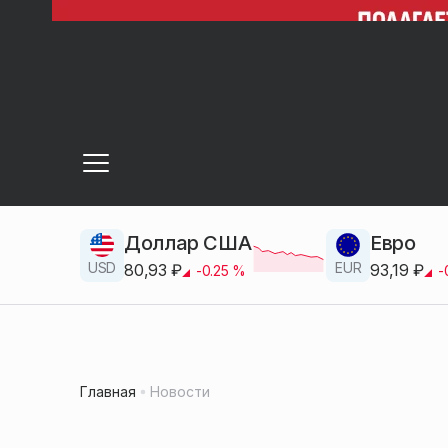
Доллар США
Евро
USD
EUR
80,93
₽
93,19
₽
-0.25
%
-
Главная
Новости