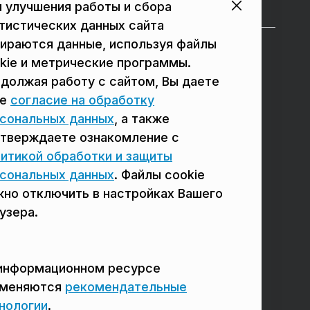
 улучшения работы и сбора
тистических данных сайта
ираются данные, используя файлы
в Подольске
в Люберцах
kie и метрические программы.
должая работу с сайтом, Вы даете
в Мытищах
в Красногорске
ое
согласие на обработку
в Реутове
в Королёве
сональных данных
, а также
в Балашихе
в Домодедово
тверждаете ознакомление с
итикой обработки и защиты
в Сергиевом Посаде
в Щёлково
сональных данных
. Файлы cookie
но отключить в настройках Вашего
узера.
информационном ресурсе
именяются
рекомендательные
нологии
.