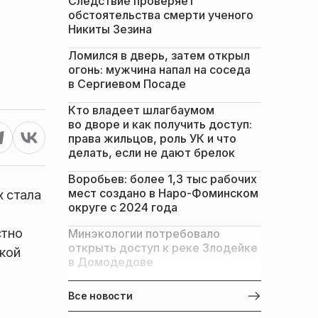
Следствие проверяет
обстоятельства смерти ученого
Никиты Зезина
Ломился в дверь, затем открыл
огонь: мужчина напал на соседа
в Сергиевом Посаде
Кто владеет шлагбаумом
во дворе и как получить доступ:
права жильцов, роль УК и что
делать, если не дают брелок
Воробьев: более 1,3 тыс рабочих
мест создано в Наро-Фоминском
х стала
округе с 2024 года
стно
Минэкологии потребовало
открыть доступ к реке Злодейке
дкой
в Домодедове
Все новости