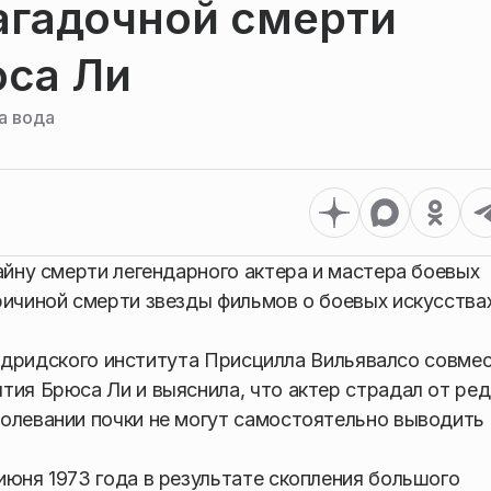
агадочной смерти
юса Ли
а вода
айну смерти легендарного актера и мастера боевых
ричиной смерти звезды фильмов о боевых искусства
й мадридского института Присцилла Вильявалсо совме
тия Брюса Ли и выяснила, что актер страдал от ре
олевании почки не могут самостоятельно выводить
июня 1973 года в результате скопления большого