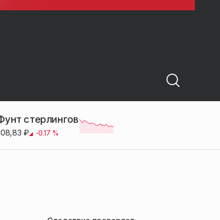
Фунт стерлингов
108,83
₽
-0.17
%