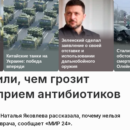
Зеленский сделал
заявление о своей
отставке и
Стали
Китайские танки на
использовании
обсто
Украине: победа
дальнобойного
смерт
впереди
оружия
Олейн
ли, чем грозит
прием антибиотиков
Наталья Яковлева рассказала, почему нельзя
 врача, сообщает «МИР 24».