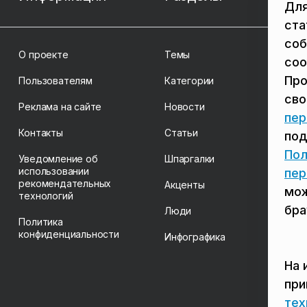
Для
ста
соб
О проекте
Темы
coo
Про
Пользователям
Категории
св
Реклама на сайте
Новости
пер
Контакты
Статьи
под
Пол
Уведомление об
Шпаргалки
использовании
пер
рекомендательных
Акценты
мож
технологий
бра
Люди
Политика
конфиденциальности
Инфографика
На 
пр
тех