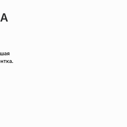
ЛА
вшая
нтка.