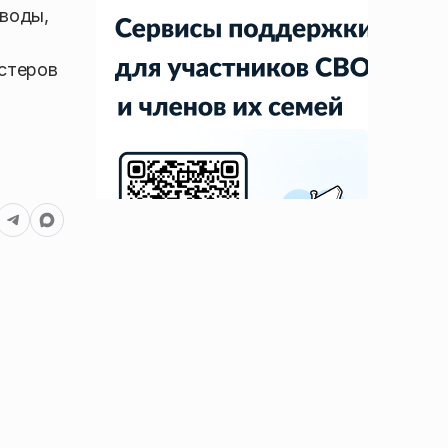
 воды,
гстеров