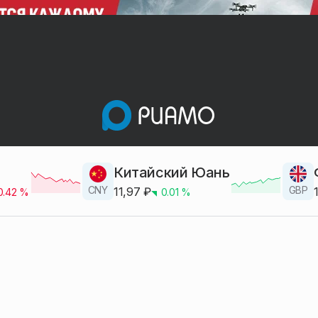
Китайский Юань
CNY
GBP
11,97
₽
0.42
%
0.01
%