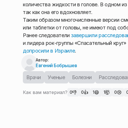
количества жидкости в голове. В одном из
так как она его вдохновляет.
Таким образом многочисленные версии сме
или таблетки от головы, не имеют под соб
Ранее следователи
завершили расследова
и лидера рок-группы «Спасательный круг»
допросили в Израиле
.
Автор:
Евгений Бобрышев
Врачи
Ученые
Болезни
Расследова
Как вам материал?
👎
👍
😄
🤯
😢
0
0
1
1
0