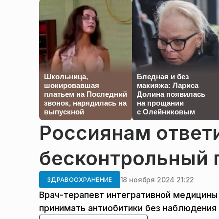
Школьница,
Бледная и без
шокировавшая
макияжа: Лариса
платьем на Последний
Долина появилась
звонок, нарядилась на
на прощании
выпускной
с Олейниковым
Россиянам ответи
бесконтрольный 
18 ноября 2024 21:22
ЗДРАВООХРАНЕНИЕ
Врач-терапевт интегративной медицины 
принимать антиобитики без наблюдения