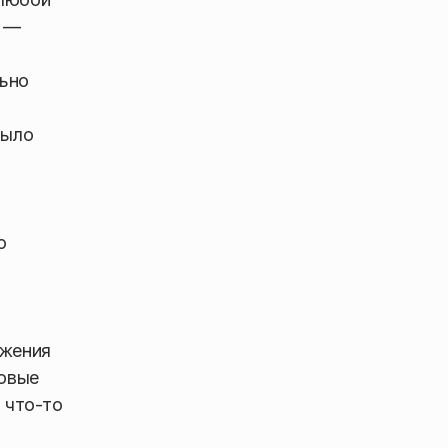
, —
льно
было
о
яжения
товые
 что-то