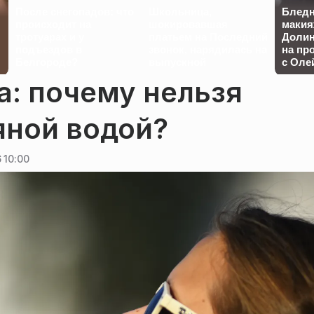
После снегопадов: что
Школьница,
Бледн
происходит на
шокировавшая
макия
тротуарах и у
платьем на Последний
Долин
подъездов в
звонок, нарядилась на
на пр
Белгороде?
выпускной
с Оле
а: почему нельзя
яной водой?
 10:00