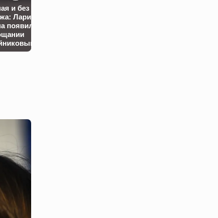
ая и без
У обвиняемого
жа: Лариса
Песков
изнасиловании
а появилась
прокомментировал
помощницы эк
ощании
атаки БПЛА ВСУ в
депутата Напсо
йниковым
Сочи
изъяли 60 объ