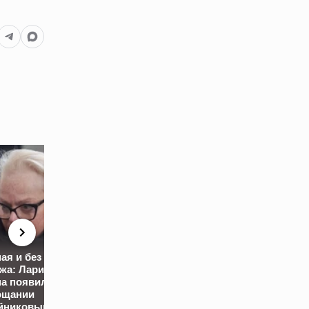
ая и без
У обвиняемого
жа: Лариса
Песков
изнасиловании
а появилась
прокомментировал
помощницы эк
ощании
атаки БПЛА ВСУ в
депутата Напсо
йниковым
Сочи
изъяли 60 объ