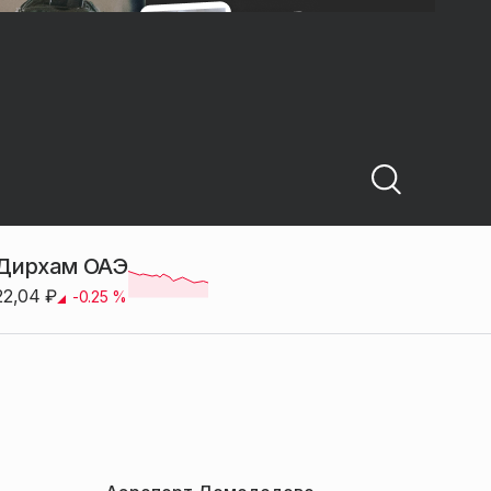
Дирхам ОАЭ
22,04
₽
-0.25
%