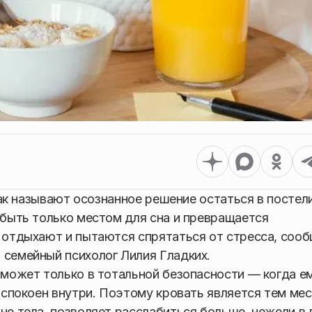
 так называют осознанное решение остаться в постел
 быть только местом для сна и превращается
, отдыхают и пытаются спрятаться от стресса, соо
 семейный психолог Лилия Гладких.
к может только в тотальной безопасности — когда е
и спокоен внутри. Поэтому кровать является тем ме
вне тела, позволяет расслабиться больше, нежели в