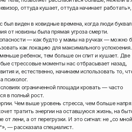
евизор, оттуда кушает, оттуда начинает работать»
с был виден в ковидные времена, когда люди буква
ия от новизны была прямая угроза смерти.
зопасности — как будто у мамы на ручках — можно 
ьзовать как локацию для максимального успокоения.
меньше ребенок, тем больше он спит и кушает. Две
юбые стрессовые моменты нас отбрасывает назад,
вития и, естественно, начинаем использовать то, чт
а психолог.
условиях ограниченной площади кровать — часто
ся в полный рост.
нергии. Чем выше уровень стресса, чем больше напр
хочет тратить энергии на оставшуюся жизнь, на бы
т лени, а от перегрузки. И это сигнал: не „со мной
“», — рассказала специалист.