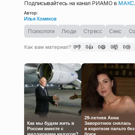
Подписывайтесь на канал РИАМО в
МАКС
Автор:
Илья Хомяков
Психологи
Люди
Стресс
Секс
С
Как вам материал?
👎
👍
😄
🤯
😢
0
0
0
0
0
29-летняя Анна
Как мы будем жить в
Заворотнюк снялась
России вместе с
в коротком пальто без
миллионами индусов?
брюк