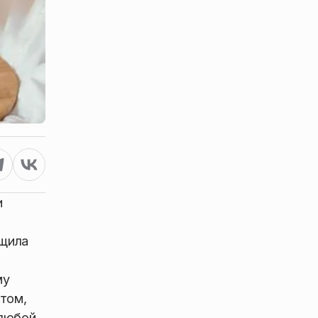
и
бщила
му
стом,
 любой