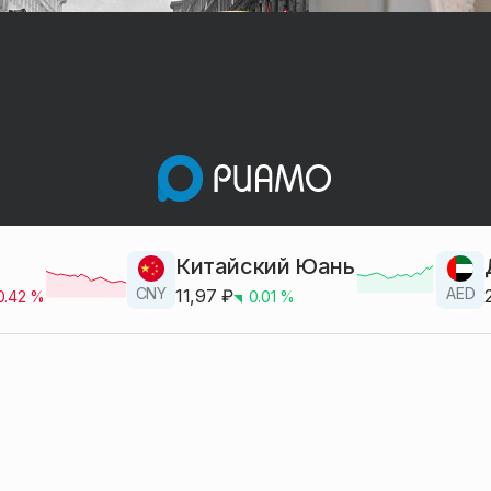
Китайский Юань
CNY
AED
11,97
₽
0.42
%
0.01
%