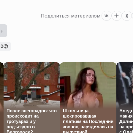
.
Поделиться материалом:
он
😡
0
После снегопадов: что
Школьница,
Бледн
происходит на
шокировавшая
макия
тротуарах и у
платьем на Последний
Долин
подъездов в
звонок, нарядилась на
на пр
Белгороде?
выпускной
с Оле