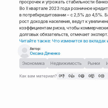
просрочек и угрожать стабильности банко
Во II квартале 2023 года розничное кредит
в потребкредитовании – с 2,5% до 4,5%. 
рост доходов населения, ведут к увеличе
коэффициентам риска, чтобы коммерчески
долговых обязательств, отмечает эксперт
Читайте также: Что изменится во вкладах
Автор:
Оксана Дяченко
Экономика
Недвижимость
Рынки
Как вам материал?
👎
👍
😄
🤯
😢
0
0
0
0
0