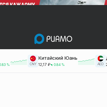
Китайский Юань
CNY
AED
12,17
₽
0.83
%
0.84
%