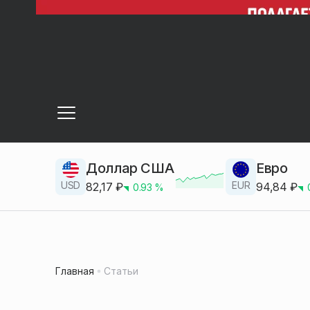
Доллар США
Евро
USD
EUR
82,17
₽
94,84
₽
0.93
%
Главная
Статьи