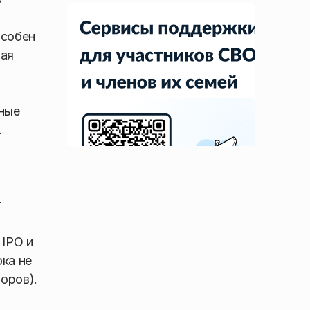
особен
ная
тные
.
т
 IPO и
ка не
оров).