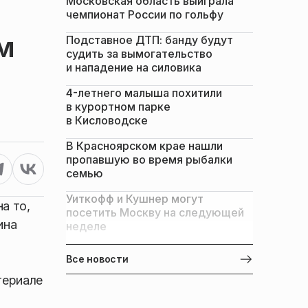
Московская область выиграла
чемпионат России по гольфу
м
Подставное ДТП: банду будут
судить за вымогательство
и нападение на силовика
4-летнего малыша похитили
в курортном парке
в Кисловодске
В Красноярском крае нашли
пропавшую во время рыбалки
семью
Уиткофф и Кушнер могут
а то,
посетить Москву на следующей
ина
неделе
Все новости
териале