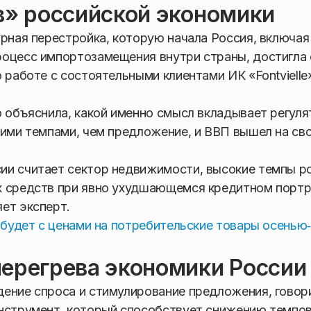
в» российской экономики
урная перестройка, которую начала Россия, включая
роцесс импортозамещения внутри страны, достигла 
 работе с состоятельными клиентами ИК «Fontvielle
о объяснила, какой именно смысл вкладывает регуля
кими темпами, чем предложение, и ВВП вышел на св
ии считает сектор недвижимости, высокие темпы р
х средств при явно ухудшающемся кредитном порт
ет эксперт.
о будет с ценами на потребительские товары осенью
перегрева экономики России
дение спроса и стимулирование предложения, говор
инструмент, который способствует снижению темпо