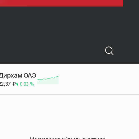
Дирхам ОАЭ
22,37
₽
0.93
%