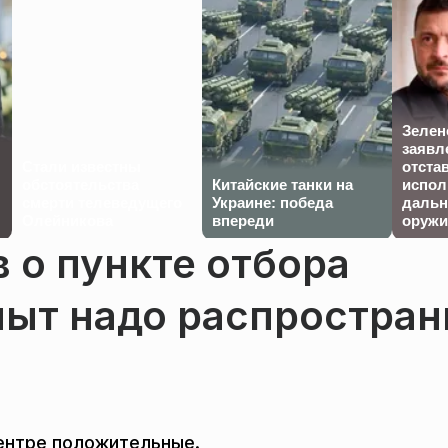
Зелен
заявл
Стали известны
отста
обстоятельства
Китайские танки на
испол
смерти телеведущего
Украине: победа
дальн
Олейникова
впереди
оружи
 о пункте отбора
пыт надо распростран
центре положительные.