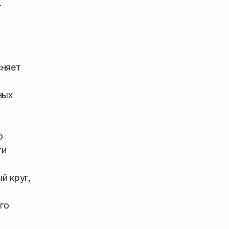
–
сняет
ных
о
ти
а
й круг,
го