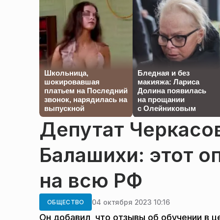
Школьница,
Бледная и без
шокировавшая
макияжа: Лариса
платьем на Последний
Долина появилась
звонок, нарядилась на
на прощании
выпускной
с Олейниковым
Депутат Черкасов
Балашихи: этот о
на всю РФ
04 октября 2023 10:16
ОБЩЕСТВО
Он добавил, что отзывы об обучении в 