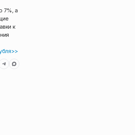
о 7%, а
щие
авки к
ения
рубля>>