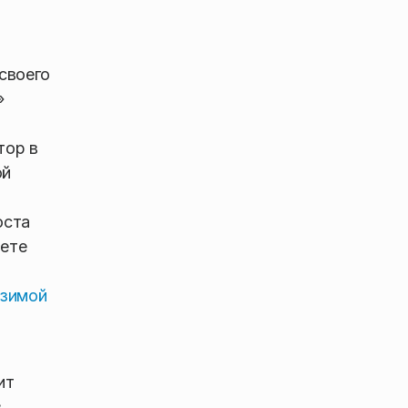
своего
»
тор в
ой
оста
рете
‑зимой
ит
в