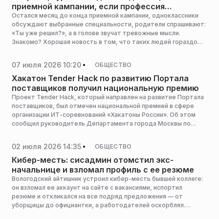
приемной кампании, если профессия
не выбрана
Остался месяц до конца приемной кампании, одноклассники
обсуждают выбранные специальности, родители спрашивают:
«Ты уже решил?», а в голове звучат тревожные мысли.
Знакомо? Хорошая новость в том, что таких людей гораздо
больше, чем кажется. Просто об этом не принято говорить
вслух, сообщила РИАМО психолог «Онлайн-школы № 1» Кира
07 июля 2026 10:20
ОБЩЕСТВО
Гольдштейн.
Хакатон Tender Hack по развитию Портала
поставщиков получил национальную премию
Проект Tender Hack, который направлен на развитие Портала
поставщиков, был отмечен национальной премией в сфере
организации ИТ-соревнований «Хакатоны России». Об этом
сообщил руководитель Департамента города Москвы по
конкурентной политике Кирилл Пуртов.
02 июля 2026 14:35
ОБЩЕСТВО
Кибер-месть: сисадмин отомстил экс-
начальнице и взломал профиль с ее резюме
Вологодский айтишник устроил кибер-месть бывшей коллеге:
он взломал ее аккаунт на сайте с вакансиями, испортил
резюме и откликался на все подряд предложения — от
уборщицы до официантки, а работодателей оскорблял.
Женщина долго не могла понять, почему никто не приглашает