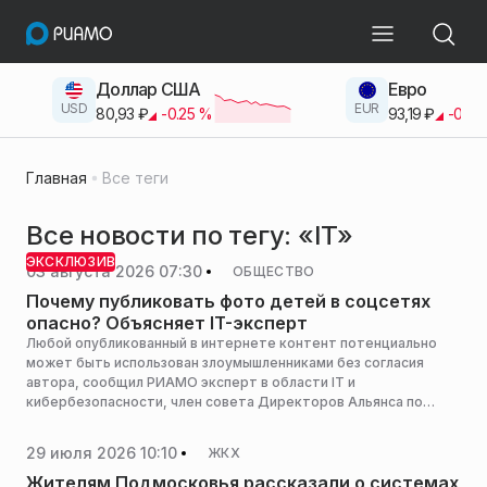
Доллар США
Евро
USD
EUR
80,93
₽
-0.25
%
93,19
₽
-0.42
Главная
Все теги
Все новости по тегу: «IT»
ЭКСКЛЮЗИВ
03 августа 2026 07:30
ОБЩЕСТВО
Почему публиковать фото детей в соцсетях
опасно? Объясняет IT-эксперт
Любой опубликованный в интернете контент потенциально
может быть использован злоумышленниками без согласия
автора, сообщил РИАМО эксперт в области IT и
кибербезопасности, член совета Директоров Альянса по
защите детей в цифровой среде Павел Мясоедов.
29 июля 2026 10:10
ЖКХ
Жителям Подмосковья рассказали о системах