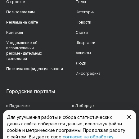
О проекте
Темы
Пользователям
Категории
Реклама на сайте
Новости
Контакты
Статьи
Уведомление об
Шпаргалки
использовании
Акценты
рекомендательных
технологий
Люди
Политика конфиденциальности
Инфографика
Городские порталы
в Подольске
в Люберцах
в Мытищах
в Красногорске
Для улучшения работы и сбора статистических
данных сайта собираются данные, используя файлы
в Реутове
в Королёве
cookie и метрические программы. Продолжая работу
в Балашихе
в Домодедово
с сайтом, Вы даете свое
согласие на обработку