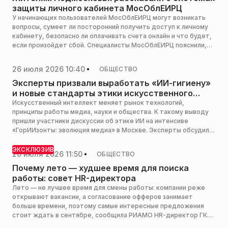
защиты личного кабинета МосОблЕИРЦ
У начинающих пользователей МосОблЕИРЦ могут возникать
вопросы, сумеет ли посторонний получить доступ к личному
кабинету, безопасно ли оплачивать счета онлайн и что будет,
если произойдет сбой. Специалисты МосОблЕИРЦ пояснили,
как устроены современные системы защиты, сообщила пресс-
служба центра.
26 июля 2026 10:40
ОБЩЕСТВО
Эксперты призвали выработать «ИИ-гигиену»
и новые стандарты этики искусственного
интеллекта
Искусственный интеллект меняет рынок технологий,
принципы работы медиа, науки и общества. К такому выводу
пришли участники дискуссии об этике ИИ на интенсиве
«ГорИИзонты: эволюция медиа» в Москве. Эксперты обсудили,
почему главным вызовом становится не развитие самих
технологий, а способность человека сохранить критическое
ЭКСКЛЮЗИВ
20 июля 2026 11:50
ОБЩЕСТВО
мышление, определить этические границы их применения и
научиться жить в новой информационной среде, сообщила
Почему лето — худшее время для поиска
пресс-служба «Мастерской новых медиа».
работы: совет HR-директора
Лето — не лучшее время для смены работы: компании реже
открывают вакансии, а согласование офферов занимает
больше времени, поэтому самые интересные предложения
стоит ждать в сентябре, сообщила РИАМО HR-директор ГК
«Гранель» Татьяна Грибкова.