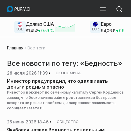
Доллар США
Евро
USD
EUR
81,41
₽
0.59
%
94,06
₽
0.93
Главная
Все теги
Все новости по тегу: «Бедность»
28 июля 2026 11:39
ЭКОНОМИКА
Инвестор предупредил, что одалживать
деньги родным опасно
Инвестор и эксперт по семейному капиталу Сергей Корденков
заявил, что бесконечные займы родственникам без правил
возврата не решают проблемы, а закрепляют зависимость,
сообщает Газета.ru.
25 июня 2026 18:46
ОБЩЕСТВО
Якубович назвал бедность социальным