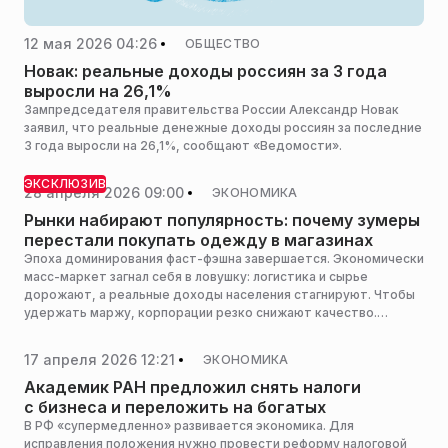
12 мая 2026 04:26
ОБЩЕСТВО
Новак: реальные доходы россиян за 3 года
выросли на 26,1%
Зампредседателя правительства России Александр Новак
заявил, что реальные денежные доходы россиян за последние
3 года выросли на 26,1%, сообщают «Ведомости».
ЭКСКЛЮЗИВ
28 апреля 2026 09:00
ЭКОНОМИКА
Рынки набирают популярность: почему зумеры
перестали покупать одежду в магазинах
Эпоха доминирования фаст-фэшна завершается. Экономически
масс-маркет загнал себя в ловушку: логистика и сырье
дорожают, а реальные доходы населения стагнируют. Чтобы
удержать маржу, корпорации резко снижают качество.
Покупатель видит, что вещь из торгового центра теряет вид
после пары стирок. Покупка такого товара — это уже
17 апреля 2026 12:21
ЭКОНОМИКА
не экономия, а скрытый налог на бедность. Об этом РИАМО
сообщил предприниматель, эксперт в области
Академик РАН предложил снять налоги
промышленности, экономического регулирования, устойчивого
с бизнеса и переложить на богатых
развития и мировой экономики стран БРИКС, ШОС, ЕАЭС
В РФ «супермедленно» развивается экономика. Для
Сергей Маликов.
исправления положения нужно провести реформу налоговой