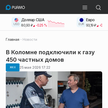
Доллар США
Евро
USD
EUR
80,93
₽
-0.25
%
93,19
₽
-0.42
Главная
Новости
В Коломне подключили к газу
450 частных домов
25 мая 2026 17:22
ЖКХ