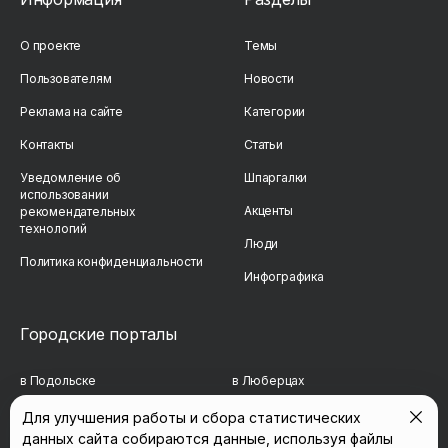
О проекте
Темы
Пользователям
Новости
Реклама на сайте
Категории
Контакты
Статьи
Уведомление об
Шпаргалки
использовании
Акценты
рекомендательных
технологий
Люди
Политика конфиденциальности
Инфографика
Городские порталы
в Подольске
в Люберцах
в Мытищах
в Красногорске
Для улучшения работы и сбора статистических
данных сайта собираются данные, используя файлы
в Реутове
в Королёве