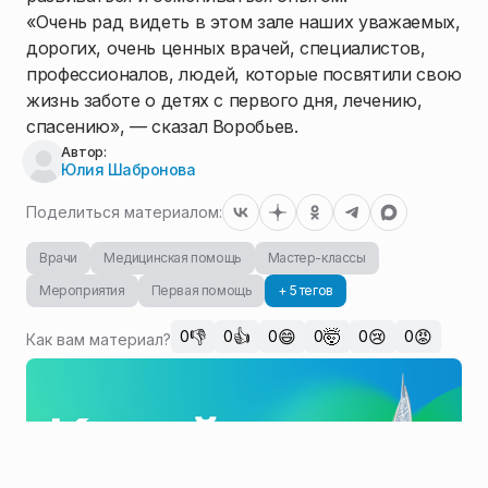
«Очень рад видеть в этом зале наших уважаемых,
дорогих, очень ценных врачей, специалистов,
профессионалов, людей, которые посвятили свою
жизнь заботе о детях с первого дня, лечению,
спасению», — сказал Воробьев.
Автор:
Юлия Шабронова
Поделиться материалом:
Врачи
Медицинская помощь
Мастер-классы
Мероприятия
Первая помощь
+ 5 тегов
👎
👍
😄
🤯
😢
😡
0
0
0
0
0
0
Как вам материал?