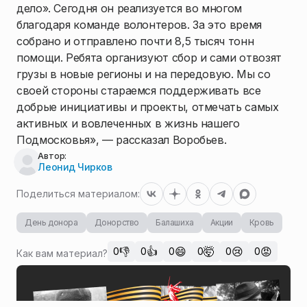
дело». Сегодня он реализуется во многом
благодаря команде волонтеров. За это время
собрано и отправлено почти 8,5 тысяч тонн
помощи. Ребята организуют сбор и сами отвозят
грузы в новые регионы и на передовую. Мы со
своей стороны стараемся поддерживать все
добрые инициативы и проекты, отмечать самых
активных и вовлеченных в жизнь нашего
Подмосковья», — рассказал Воробьев.
Автор:
Леонид Чирков
Поделиться материалом:
День донора
Донорство
Балашиха
Акции
Кровь
👎
👍
😄
🤯
😢
😡
0
0
0
0
0
0
Как вам материал?