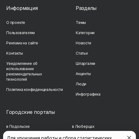
Информация
Разделы
О проекте
Темы
Пользователям
Категории
Реклама на сайте
Новости
Контакты
Статьи
Уведомление об
Шпаргалки
использовании
Акценты
рекомендательных
технологий
Люди
Политика конфиденциальности
Инфографика
Городские порталы
в Подольске
в Люберцах
в Мытищах
в Красногорске
Для улучшения работы и сбора статистических