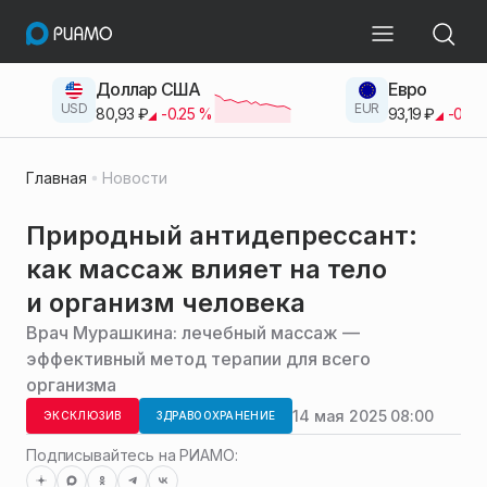
Доллар США
Евро
USD
EUR
80,93
₽
-0.25
%
93,19
₽
-0.42
Главная
Новости
Природный антидепрессант:
как массаж влияет на тело
и организм человека
Врач Мурашкина: лечебный массаж —
эффективный метод терапии для всего
организма
14 мая 2025 08:00
ЭКСКЛЮЗИВ
ЗДРАВООХРАНЕНИЕ
Подписывайтесь на РИАМО: