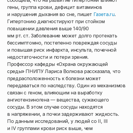
сообщила, что на развитие гипертонии влияют
гены, группа крови, дефицит витаминов
и нарушения дыхания во сне, пишет
Газета.ru
.
Гипертонию диагностируют при стойком
повышении давления выше 140/90
мм рт. ст. Заболевание может долго протекать
бессимптомно, постепенно повреждая сосуды
и повышая риск инфаркта, инсульта, почечной
недостаточности и потери зрения.
Профессор кафедры «Охрана окружающей
среды» ПНИПУ Лариса Волкова рассказала, что
предрасположенность к болезни может
передаваться по наследству. Один из механизмов
связан с геном, влияющим на выработку
ангиотензиногена — вещества, сужающего
сосуды. В этом случае сосуды находятся
в напряжении, а почки задерживают жидкость.
По данным исследований, у людей со II, III
и IV группами крови риск выше, чем