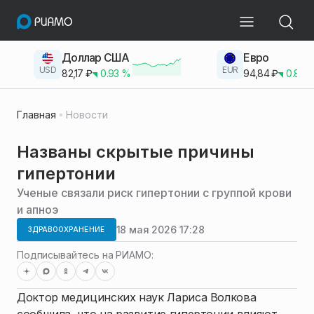
Доллар США
Евро
USD
EUR
82,17
₽
0.93
%
94,84
₽
0.83
Главная
Новости
Названы скрытые причины
гипертонии
Ученые связали риск гипертонии с группой крови
и апноэ
18 мая 2026 17:28
ЗДРАВООХРАНЕНИЕ
Подписывайтесь на РИАМО:
Доктор медицинских наук Лариса Волкова