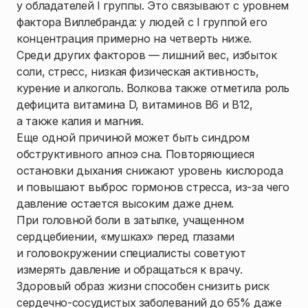
у обладателей I группы. Это связывают с уровнем
фактора Виллебранда: у людей с I группой его
концентрация примерно на четверть ниже.
Среди других факторов — лишний вес, избыток
соли, стресс, низкая физическая активность,
курение и алкоголь. Волкова также отметила роль
дефицита витамина D, витаминов B6 и B12,
а также калия и магния.
Еще одной причиной может быть синдром
обструктивного апноэ сна. Повторяющиеся
остановки дыхания снижают уровень кислорода
и повышают выброс гормонов стресса, из-за чего
давление остается высоким даже днем.
При головной боли в затылке, учащенном
сердцебиении, «мушках» перед глазами
и головокружении специалисты советуют
измерять давление и обращаться к врачу.
Здоровый образ жизни способен снизить риск
сердечно-сосудистых заболеваний до 65% даже