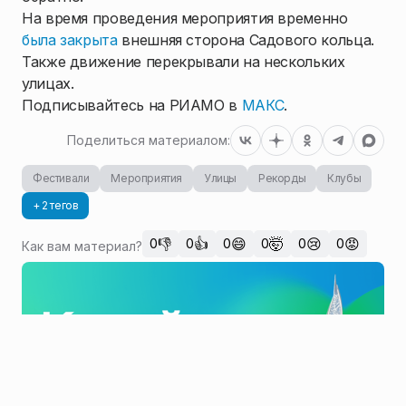
На время проведения мероприятия временно
была закрыта
внешняя сторона Садового кольца.
Также движение перекрывали на нескольких
улицах.
Подписывайтесь на РИАМО в
МАКС
.
Поделиться материалом:
Фестивали
Мероприятия
Улицы
Рекорды
Клубы
+ 2 тегов
👎
👍
😄
🤯
😢
😡
0
0
0
0
0
0
Как вам материал?