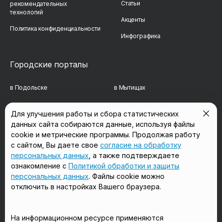
Статьи
рекомендательных
технологий
Акценты
Политика конфиденциальности
Инфографика
Городские порталы
в Подольске
в Мытищах
в Реутове
в Балашихе
Для улучшения работы и сбора статистических
данных сайта собираются данные, используя файлы
в Сергиевом Посаде
в Люберцах
cookie и метрические программы. Продолжая работу
в Красногорске
в Королёве
с сайтом, Вы даете свое
согласие на обработку
персональных данных
, а также подтверждаете
в Домодедово
в Щёлково
ознакомление с
Политикой обработки и защиты
персональных данных
. Файлы cookie можно
отключить в настройках Вашего браузера.
Мы в соцсетях
На информационном ресурсе применяются