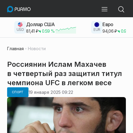
Доллар США
Евро
USD
EUR
81,41
₽
0.59
%
94,06
₽
0.93
Главная
Новости
Россиянин Ислам Махачев
в четвертый раз защитил титул
чемпиона UFC в легком весе
19 января 2025 09:22
СПОРТ