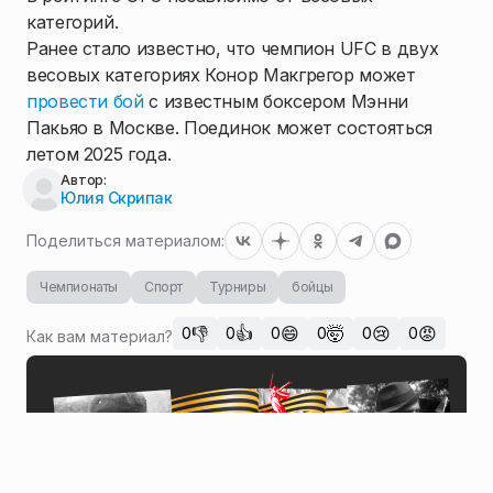
категорий.
Ранее стало известно, что чемпион UFC в двух
весовых категориях Конор Макгрегор может
провести бой
с известным боксером Мэнни
Пакьяо в Москве. Поединок может состояться
летом 2025 года.
Автор:
Юлия Скрипак
Поделиться материалом:
Чемпионаты
Спорт
Турниры
бойцы
👎
👍
😄
🤯
😢
😡
0
0
0
0
0
0
Как вам материал?