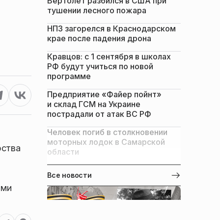
Вертолет разбился в США при
тушении лесного пожара
НПЗ загорелся в Краснодарском
крае после падения дрона
Кравцов: с 1 сентября в школах
РФ будут учиться по новой
программе
Предприятие «Файер пойнт»
и склад ГСМ на Украине
пострадали от атак ВС РФ
Человек погиб в столкновении
моторных лодок в Самарской
рства
области
Все новости
ами