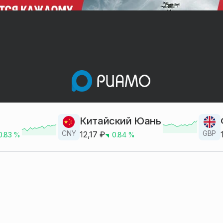
Китайский Юань
CNY
GBP
12,17
₽
0.83
%
0.84
%