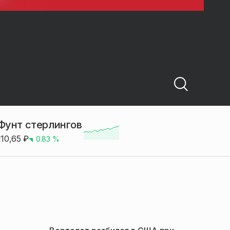
Фунт стерлингов
110,65
₽
0.83
%