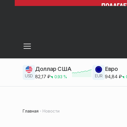
Доллар США
Евро
USD
EUR
82,17
₽
94,84
₽
0.93
%
Главная
Новости