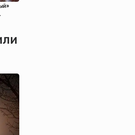
тый»
.
или