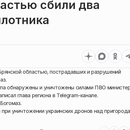
астью сбили два
илотника
Брянской областью, пострадавших и разрушений
аз.
ипа обнаружены и уничтожены силами ПВО министе
исал глава региона в Telegram-канале.
Богомаз.
ы
при уничтожении украинских дронов над пригород