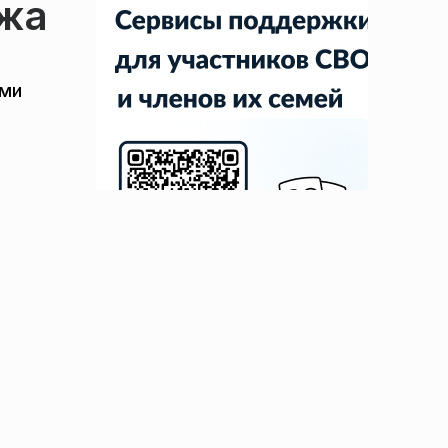
ежа
ами