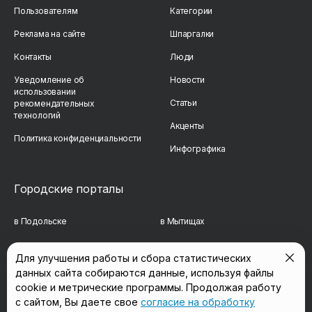
Пользователям
Категории
Реклама на сайте
Шпаргалки
Контакты
Люди
Уведомление об
Новости
использовании
Статьи
рекомендательных
технологий
Акценты
Политика конфиденциальности
Инфографика
Городские порталы
в Подольске
в Мытищах
в Реутове
в Балашихе
Для улучшения работы и сбора статистических
данных сайта собираются данные, используя файлы
в Сергиевом Посаде
в Люберцах
cookie и метрические программы. Продолжая работу
в Красногорске
в Королёве
с сайтом, Вы даете свое
согласие на обработку