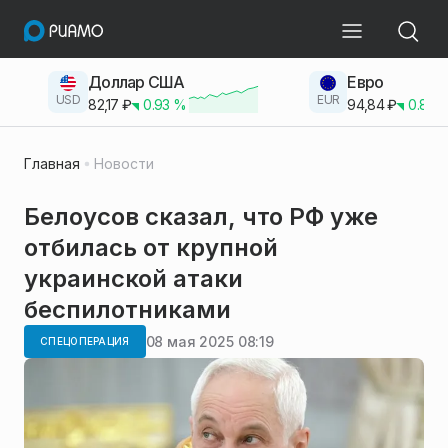
Доллар США
Евро
USD
EUR
82,17
₽
0.93
%
94,84
₽
0.83
Главная
Новости
Белоусов сказал, что РФ уже
отбилась от крупной
украинской атаки
беспилотниками
08 мая 2025 08:19
СПЕЦОПЕРАЦИЯ