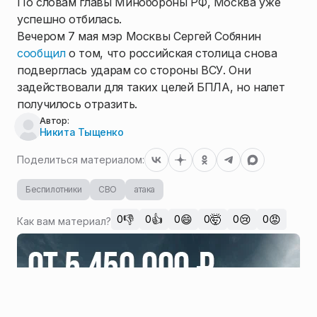
По словам главы Минобороны РФ, Москва уже
успешно отбилась.
Вечером 7 мая мэр Москвы Сергей Собянин
сообщил
о том, что российская столица снова
подверглась ударам со стороны ВСУ. Они
задействовали для таких целей БПЛА, но налет
получилось отразить.
Автор:
Никита Тыщенко
Поделиться материалом:
Беспилотники
СВО
атака
👎
👍
😄
🤯
😢
😡
0
0
0
0
0
0
Как вам материал?