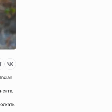
Indian
нента.
толкать