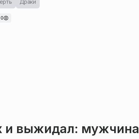
ерть
Драки
😡
0
х и выжидал: мужчин