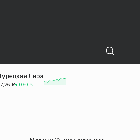
Турецкая Лира
17,28
₽
0.90
%