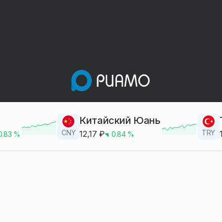
Китайский Юань
CNY
TRY
12,17
₽
0.83
%
0.84
%