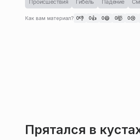
Происшествия
Гибель
Падение
См
Как вам материал?
👎
👍
😄
🤯
😢
0
0
0
0
0
Прятался в куста