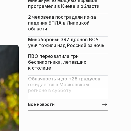
Минимум 10 мощных взрывов
прогремели в Киеве и области
2 человека пострадали из-за
падения БПЛА в Липецкой
области
Минобороны: 397 дронов ВСУ
уничтожили над Россией за ночь
ПВО перехватила три
беспилотника, летевших
к столице
Облачность и до +26 градусов
ожидается в Московском
регионе в субботу
Все новости