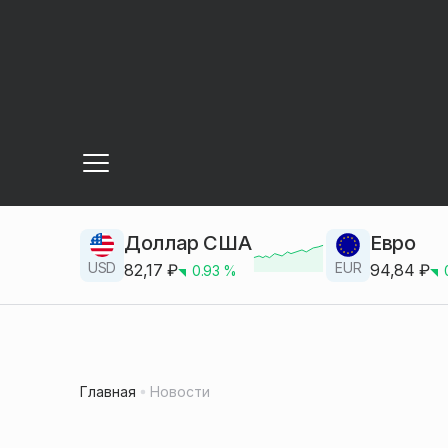
Доллар США
Евро
USD
EUR
82,17
₽
94,84
₽
0.93
%
Главная
Новости