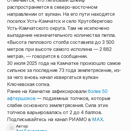
Отмечается, что пепловый шлейф
распространяется в северо-восточном
направлении от вулкан. На его пути находятся
поселок Усть-Камчатск и село Крутоберегово
Усть-Камчатского округа. Там не исключено
выпадение незначительного количества пепла.
«Высота пеплового столба составила до 3 500
метров при высоте самого исполина — 2 882
метра», — говорится в сообщении.
30 июля 2025 года на Камчатке произошло самое
сильное за последние 73 года землетрясение, из-
за чего вновь начал извергаться вулкан
Ключевская сопка.
Ранее на Камчатке зафиксировали
более 50
афтершоков
— подземных толчков, которые
слабее основного землетрясения. Сила этих
толчков варьировалась от 2 до 4 баллов.
Подписывайтесь на канал РИАМО в
MAX
.
Автор:
Ася Бондарева