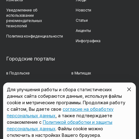
Уведомление об
Новости
использовании
Статьи
рекомендательных
технологий
Акценты
Политика конфиденциальности
Инфографика
Городские порталы
в Подольске
в Мытищах
в Реутове
в Балашихе
Для улучшения работы и сбора статистических
данных сайта собираются данные, используя файлы
в Сергиевом Посаде
в Люберцах
cookie и метрические программы. Продолжая работу
в Красногорске
в Королёве
с сайтом, Вы даете свое
согласие на обработку
персональных данных
, а также подтверждаете
в Домодедово
в Щёлково
ознакомление с
Политикой обработки и защиты
персональных данных
. Файлы cookie можно
отключить в настройках Вашего браузера.
Мы в соцсетях