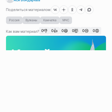
Поделиться материалом:
Россия
Вулканы
Камчатка
МЧС
👎
👍
😄
🤯
😢
😡
0
0
0
0
0
0
Как вам материал?