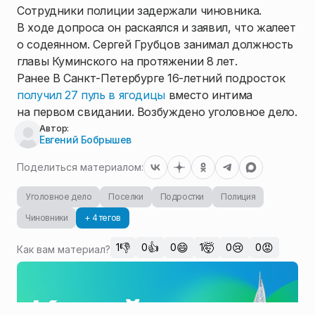
Сотрудники полиции задержали чиновника.
В ходе допроса он раскаялся и заявил, что жалеет
о содеянном. Сергей Грубцов занимал должность
главы Куминского на протяжении 8 лет.
Ранее В Санкт-Петербурге 16-летний подросток
получил 27 пуль в ягодицы
вместо интима
на первом свидании. Возбуждено уголовное дело.
Автор:
Евгений Бобрышев
Поделиться материалом:
Уголовное дело
Поселки
Подростки
Полиция
Чиновники
+ 4 тегов
👎
👍
😄
🤯
😢
😡
1
0
0
1
0
0
Как вам материал?