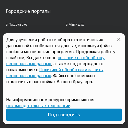
Городские порталы
в Подольске
в Мытищах
в Реутове
в Балашихе
Для улучшения работы и сбора статистических
данных сайта собираются данные, используя файлы
в Сергиевом Посаде
в Люберцах
cookie и метрические программы. Продолжая работу
в Красногорске
в Королёве
с сайтом, Вы даете свое
согласие на обработку
персональных данных
, а также подтверждаете
в Домодедово
в Щёлково
ознакомление с
Политикой обработки и защиты
персональных данных
. Файлы cookie можно
отключить в настройках Вашего браузера.
Мы в соцсетях
На информационном ресурсе применяются
рекомендательные технологии
.
18+
Подтвердить