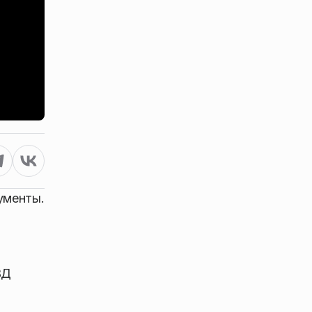
ументы.
ВД