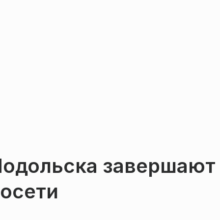
Подольска завершают
лосети