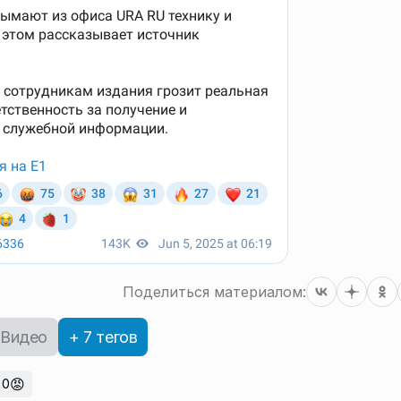
Поделиться материалом:
Видео
+ 7 тегов
😡
0