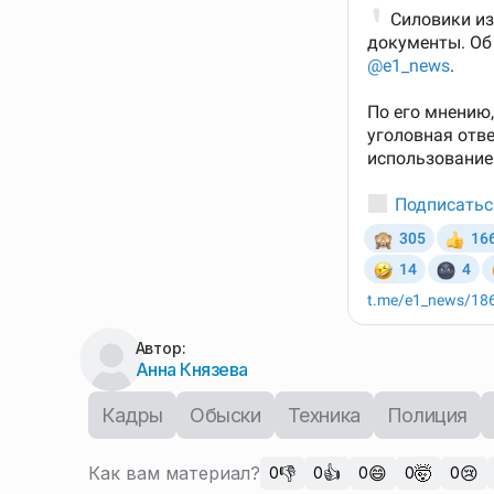
Автор:
Анна Князева
Кадры
Обыски
Техника
Полиция
Как вам материал?
👎
👍
😄
🤯
😢
0
0
0
0
0