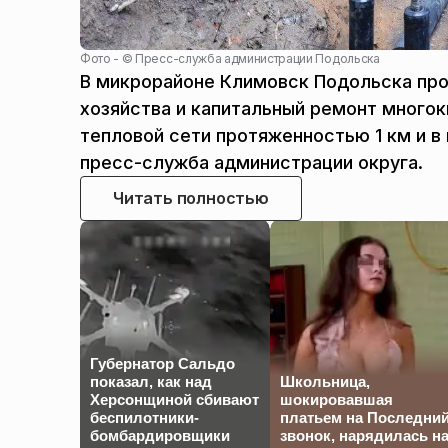
Фото - ©
Пресс-служба администрации Подольска
В микрорайоне Климовск Подольска пр
хозяйства и капитальный ремонт много
тепловой сети протяженностью 1 км и в
пресс-служба администрации округа.
Читать полностью
Губернатор Сальдо
показал, как над
Школьница,
Херсонщиной сбивают
шокировавшая
беспилотники-
платьем на Последни
бомбардировщики
звонок, нарядилась н