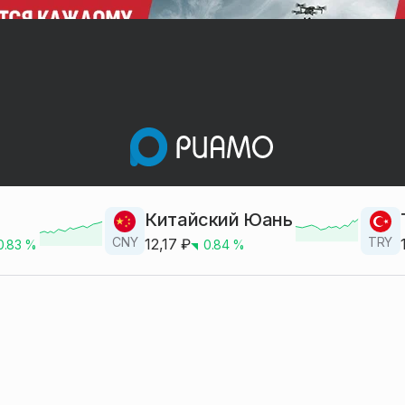
Китайский Юань
CNY
TRY
12,17
₽
0.83
%
0.84
%