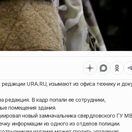
 редакции URA.RU, изымают из офиса технику и док
 редакция. В кадр попали ее сотрудники,
ые помещения здания.
иировал новый замначальника свердловского ГУ М
чку информации из одного из отделов полиции.
сотрудникам издания может грозить уголовная