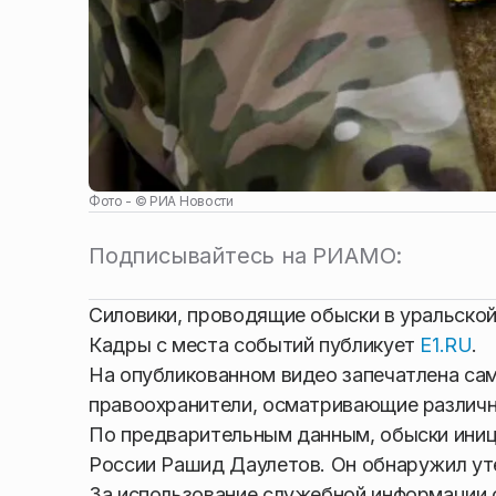
Фото - ©
РИА Новости
Подписывайтесь на РИАМО:
Силовики, проводящие обыски в уральской
Кадры с места событий публикует
E1.RU
.
На опубликованном видео запечатлена сама
правоохранители, осматривающие различн
По предварительным данным, обыски иниц
России Рашид Даулетов. Он обнаружил уте
За использование служебной информации 