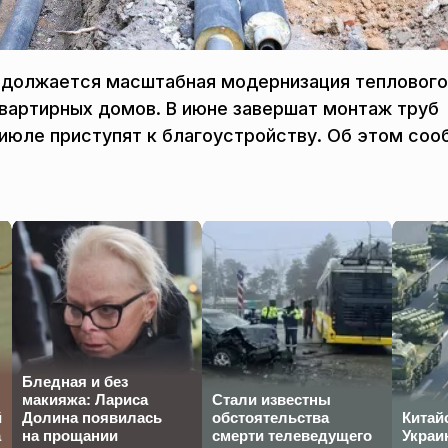
одолжается масштабная модернизация теплового
квартирных домов. В июне завершат монтаж труб
 июле приступят к благоустройству. Об этом со
Бледная и без
макияжа: Лариса
Стали известны
й
Долина появилась
обстоятельства
Китай
а
на прощании
смерти телеведущего
Украи