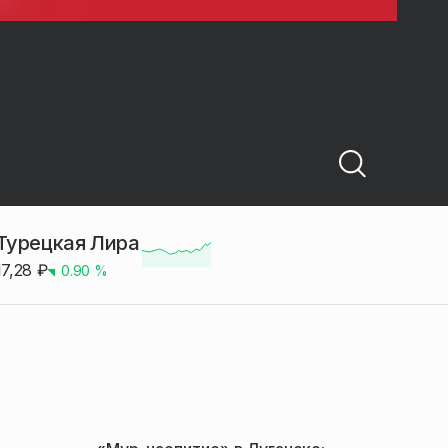
Турецкая Лира
17,28
₽
0.90
%