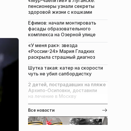
«Мур-чаепитие» в Луганске:
пенсионеры узнали секреты
здоровой жизни с кошками
Ефимов: начали монтировать
фасады образовательного
комплекса на Озерной улице
«У меня рак»: звезда
«России-24» Мария Гладких
раскрыла страшный диагноз
Шутка такая: катер на скорости
чуть не убил сапбордистку
2 детей, пострадавших на пляже
Архипо-Осиповки, доставили
на лечение в Москву
Все новости