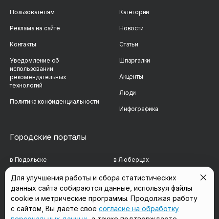
Пользователям
Категории
Реклама на сайте
Новости
Контакты
Статьи
Уведомление об
Шпаргалки
использовании
Акценты
рекомендательных
технологий
Люди
Политика конфиденциальности
Инфографика
Городские порталы
в Подольске
в Люберцах
в Мытищах
в Красногорске
Для улучшения работы и сбора статистических
данных сайта собираются данные, используя файлы
в Реутове
в Королёве
cookie и метрические программы. Продолжая работу
в Балашихе
в Домодедово
с сайтом, Вы даете свое
согласие на обработку
персональных данных
, а также подтверждаете