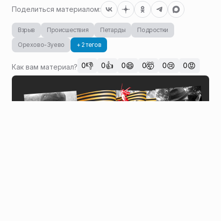
Поделиться материалом:
Взрыв
Происшествия
Петарды
Подростки
Орехово-Зуево
+ 2 тегов
👎
👍
😄
🤯
😢
😡
0
0
0
0
0
0
Как вам материал?