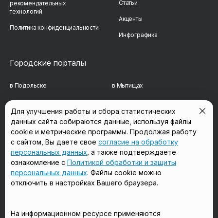
Статьи
рекомендательных
технологий
Акценты
Политика конфиденциальности
Инфографика
Городские порталы
в Подольске
в Мытищах
в Реутове
в Балашихе
Для улучшения работы и сбора статистических
данных сайта собираются данные, используя файлы
в Сергиевом Посаде
в Люберцах
cookie и метрические программы. Продолжая работу
в Красногорске
в Королёве
с сайтом, Вы даете свое
согласие на обработку
персональных данных
, а также подтверждаете
в Домодедово
в Щёлково
ознакомление с
Политикой обработки и защиты
персональных данных
. Файлы cookie можно
отключить в настройках Вашего браузера.
Мы в соцсетях
На информационном ресурсе применяются