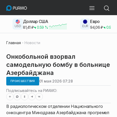
Доллар США
Евро
USD
EUR
81,41
₽
0.59
%
94,06
₽
0.93
Главная
Новости
Онкобольной взорвал
самодельную бомбу в больнице
Азербайджана
01 мая 2026 07:28
ПРОИСШЕСТВИЯ
Подписывайтесь на РИАМО:
В радиологическом отделении Национального
онкоцентра Минздрава Азербайджана прогремел