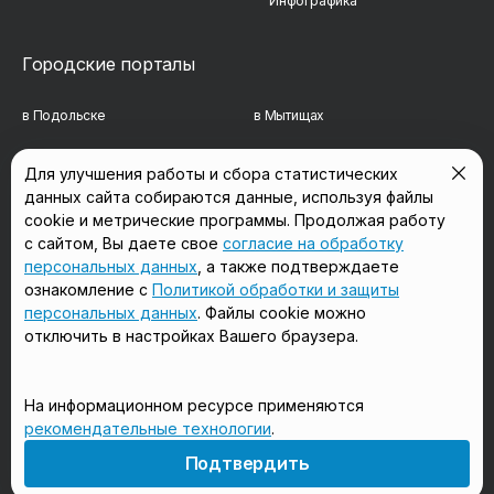
Инфографика
Городские порталы
в Подольске
в Мытищах
в Реутове
в Балашихе
Для улучшения работы и сбора статистических
данных сайта собираются данные, используя файлы
в Сергиевом Посаде
в Люберцах
cookie и метрические программы. Продолжая работу
в Красногорске
в Королёве
с сайтом, Вы даете свое
согласие на обработку
персональных данных
, а также подтверждаете
в Домодедово
в Щёлково
ознакомление с
Политикой обработки и защиты
персональных данных
. Файлы cookie можно
отключить в настройках Вашего браузера.
Мы в соцсетях
На информационном ресурсе применяются
рекомендательные технологии
.
18+
Подтвердить