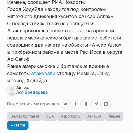
Йемена, сообщает РИА Новости.
Город Ходейда находится под контролем
мятежного движения хуситов «Ансар Аллах».
О последствиях атаки не сообщается.
Атака произошла после того, как на прошлой
неделе американские и британские истребители
совершили два налета на объекты «Ансар Алла»
в прибрежном районе в месте Рас-Исса в округе
Ас-Салиф.
Ранее американские и британские военные
самолеты
атаковали
столицу Йемена, Сану,
и город Ходейда.
Автор:
Ася Бондарева
Поделиться материалом:
Великобритания
США
Аэропорты
Авиация
Йемен
+ 1 тегов