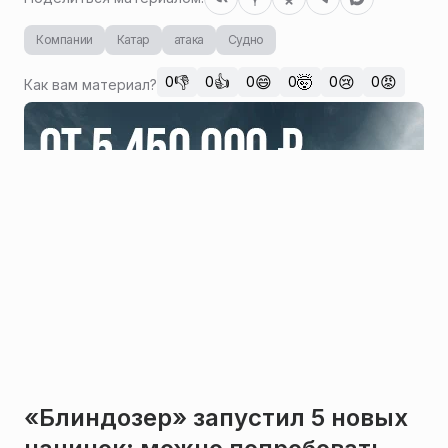
Компании
Катар
атака
Судно
👎
👍
😄
🤯
😢
😡
0
0
0
0
0
0
Как вам материал?
«Блиндозер» запустил 5 новых