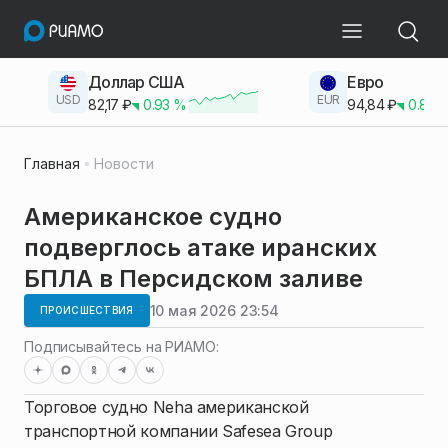
Доллар США
Евро
USD
EUR
82,17
₽
0.93
%
94,84
₽
0.83
Главная
Новости
Американское судно
подверглось атаке иранских
БПЛА в Персидском заливе
10 мая 2026 23:54
ПРОИСШЕСТВИЯ
Подписывайтесь на РИАМО:
Торговое судно Neha американской
транспортной компании Safesea Group