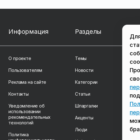
Информация
Разделы
Для
ста
соб
О проекте
Темы
coo
Про
Пользователям
Новости
св
Реклама на сайте
Категории
пер
Контакты
Статьи
под
Пол
Уведомление об
Шпаргалки
использовании
пер
рекомендательных
Акценты
мож
технологий
бра
Люди
Политика