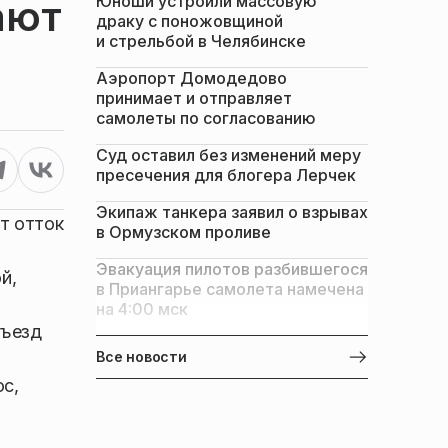
Юноши устроили массовую
ают
драку с поножовщиной
и стрельбой в Челябинске
Аэропорт Домодедово
принимает и отправляет
самолеты по согласованию
Суд оставил без изменений меру
пресечения для блогера Лерчек
Экипаж танкера заявил о взрывах
т отток
в Ормузском проливе
Эвакуация пилотов разбившегося
й,
в Приангарье самолета намечена
на 4:00 мск
въезд
Все новости
ос,