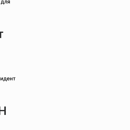
 для
т
зидент
ОН