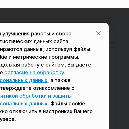
Городские порталы
 улучшения работы и сбора
тистических данных сайта
ираются данные, используя файлы
в Подольске
в Люберцах
kie и метрические программы.
должая работу с сайтом, Вы даете
в Мытищах
в Красногорске
ое
согласие на обработку
в Реутове
в Королёве
сональных данных
, а также
в Балашихе
в Домодедово
тверждаете ознакомление с
итикой обработки и защиты
в Сергиевом Посаде
в Щёлково
сональных данных
. Файлы cookie
но отключить в настройках Вашего
узера.