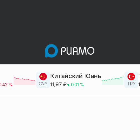
Китайский Юань
CNY
TRY
11,97
₽
0.42
%
0.01
%