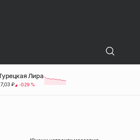
Турецкая Лира
17,03
₽
-0.29
%