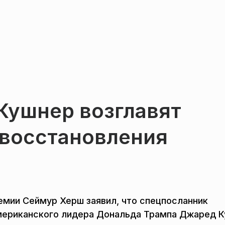
Кушнер возглавят
 восстановления
емии Сеймур Херш заявил, что спецпосланник
американского лидера Дональда Трампа Джаред 