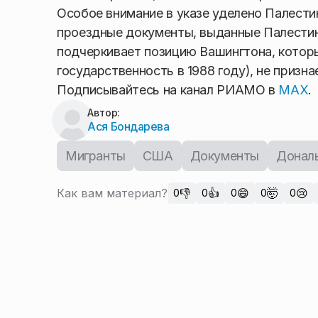
Особое внимание в указе уделено Палест
проездные документы, выданные Палестин
подчеркивает позицию Вашингтона, которы
государственность в 1988 году), не призн
Подписывайтесь на канал РИАМО в
MAX
.
Автор:
Ася Бондарева
Мигранты
США
Документы
Донал
Как вам материал?
👎
👍
😄
🤯
😢
0
0
0
0
0