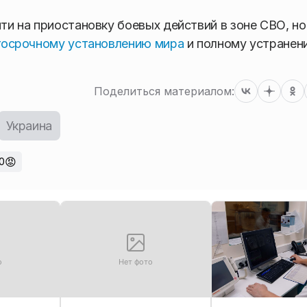
йти на приостановку боевых действий в зоне СВО, но
лгосрочному установлению мира
и полному устранен
Поделиться материалом:
Украина
😡
0
о
Нет фото