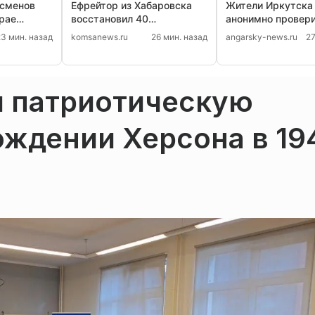
есменов
Ефрейтор из Хабаровска
Жители Иркутска
рае
восстановил 40
анонимно провер
ые займы
трансмиссий в зоне СВО
на ВИЧ 7 и 10 авг
23 мин. назад
komsanews.ru
26 мин. назад
angarsky-news.ru
27
и патриотическую
ождении Херсона в 19