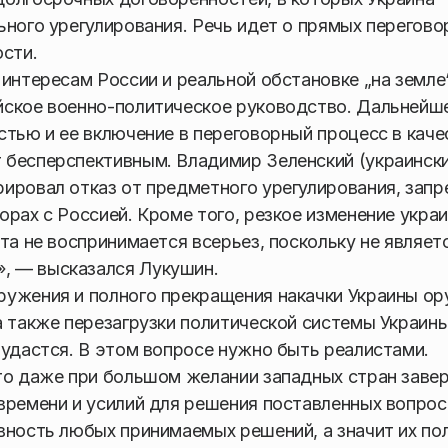
ьного урегулирования. Речь идет о прямых перегово
ости.
интересам России и реальной обстановке „на земле“
йское военно-политическое руководство. Дальнейш
стью и ее включение в переговорный процесс в каче
 бесперспективным. Владимир Зеленский (украинск
ировал отказ от предметного урегулирования, запр
рах с Россией. Кроме того, резкое изменение укра
та не воспринимается всерьез, поскольку не являет
, — высказался Лукушин.
ружения и полного прекращения накачки Украины о
а также перезагрузки политической системы Украины
 удастся. В этом вопросе нужно быть реалистами.
что даже при большом желании западных стран заве
времени и усилий для решения поставленных вопрос
вность любых принимаемых решений, а значит их по