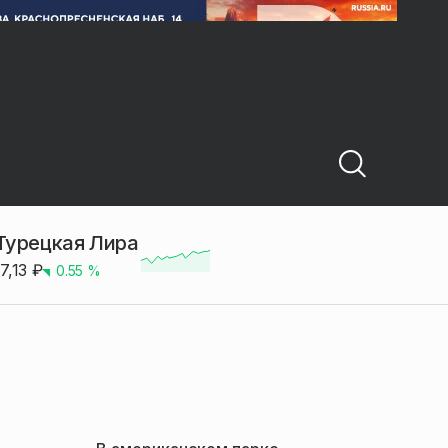
Турецкая Лира
17,13
₽
0.55
%