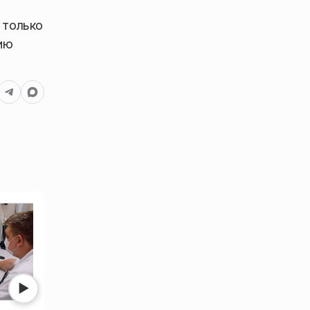
 только
ию
Нет фото
Нет фото
▶