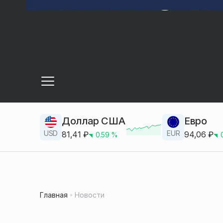
Доллар США
Евро
USD
EUR
81,41
₽
94,06
₽
0.59
%
Главная
Новости