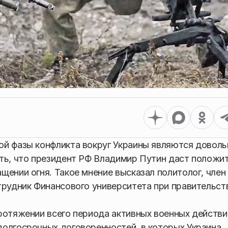
ой фазы конфликта вокруг Украины являются доволь
ать, что президент РФ Владимир Путин даст положи
щении огня. Такое мнение высказал политолог, член
трудник Финансового университета при правительст
ротяжении всего периода активных военных действи
долгосрочных договоренностей, в которых Украина