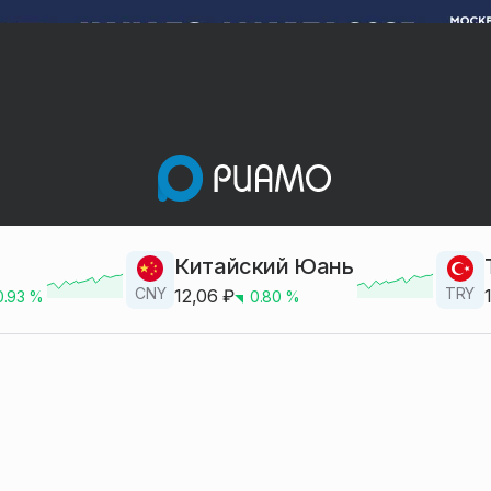
Китайский Юань
CNY
TRY
12,06
₽
0.93
%
0.80
%