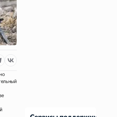
но
тельный
ве
й