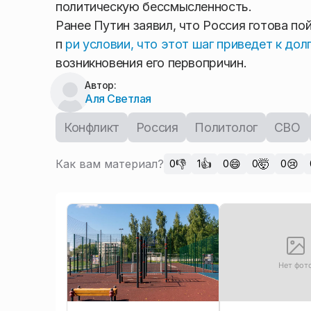
политическую бессмысленность.
Ранее Путин заявил, что Россия готова по
п
ри условии, что этот шаг приведет к до
возникновения его первопричин.
Автор:
Аля Светлая
Конфликт
Россия
Политолог
СВО
Как вам материал?
👎
👍
😄
🤯
😢
0
1
0
0
0
Нет фот