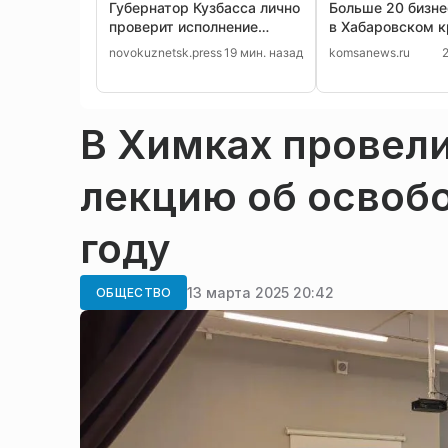
Губернатор Кузбасса лично
Больше 20 бизн
проверит исполнение
в Хабаровском к
жалоб с прямого эфира
получили льготн
novokuznetsk.press
19 мин. назад
komsanews.ru
В Химках провел
лекцию об освоб
году
13 марта 2025 20:42
ОБЩЕСТВО