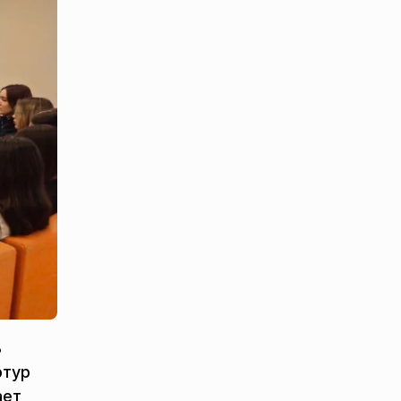
ь
ртур
ает