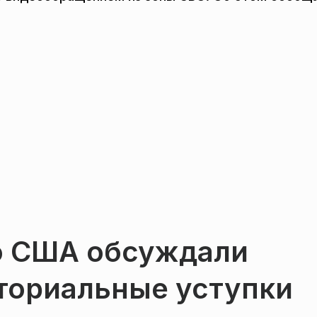
то США обсуждали
ториальные уступки