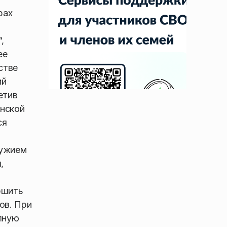
рах
,
ее
стве
ий
етив
инской
ся
ружием
,
ршить
ов. При
лную