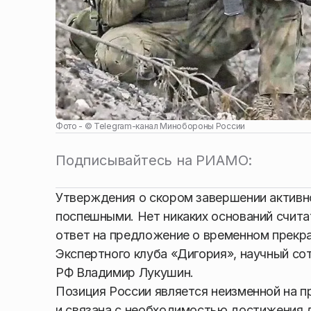
Фото - ©
Telegram-канал Минобороны России
Подписывайтесь на РИАМО:
Утверждения о скором завершении активн
поспешными. Нет никаких оснований счит
ответ на предложение о временном прекра
Экспертного клуба «Дигория», научный со
РФ Владимир Лукушин.
Позиция России является неизменной на п
и связана с необходимостью достижения 