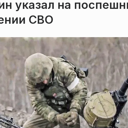
ин указал на поспеш
ении СВО