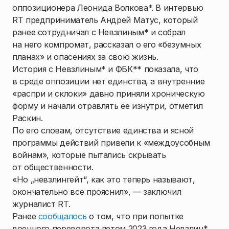
оппозиционера Леонида Волкова*. В интервью
RT предприниматель Андрей Матус, который
ранее сотрудничал с Невзлиным* и собрал
на него компромат, рассказал о его «безумных
планах» и опасениях за свою жизнь.
История с Невзлиным* и ФБК** показала, что
в среде оппозиции нет единства, а внутренние
«распри и склоки» давно приняли хроническую
форму и начали отравлять ее изнутри, отметил
Раскин.
По его словам, отсутствие единства и ясной
программы действий привели к «междоусобным
войнам», которые пытались скрывать
от общественности.
«Но „невзлингейт“, как это теперь называют,
окончательно все прояснил», — заключил
журналист RT.
Ранее
сообщалось
о том, что при попытке
военного переворота летом 2023 года Невзлин*