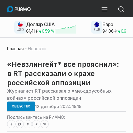
Доллар США
Евро
USD
EUR
81,41
₽
0.59
%
94,06
₽
0.93
Главная
Новости
«Невзлингейт* все прояснил»:
в RT рассказали о крахе
российской оппозиции
Журналист RT рассказал о «междоусобных
войнах» российской оппозиции
12 декабря 2024 15:15
ОБЩЕСТВО
Подписывайтесь на РИАМО: