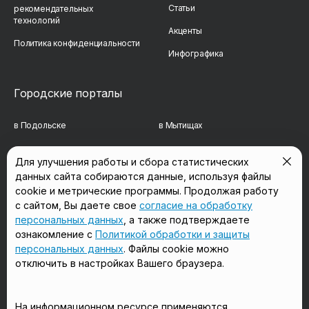
Статьи
рекомендательных
технологий
Акценты
Политика конфиденциальности
Инфографика
Городские порталы
в Подольске
в Мытищах
в Реутове
в Балашихе
Для улучшения работы и сбора статистических
данных сайта собираются данные, используя файлы
в Сергиевом Посаде
в Люберцах
cookie и метрические программы. Продолжая работу
в Красногорске
в Королёве
с сайтом, Вы даете свое
согласие на обработку
персональных данных
, а также подтверждаете
в Домодедово
в Щёлково
ознакомление с
Политикой обработки и защиты
персональных данных
. Файлы cookie можно
отключить в настройках Вашего браузера.
Мы в соцсетях
На информационном ресурсе применяются